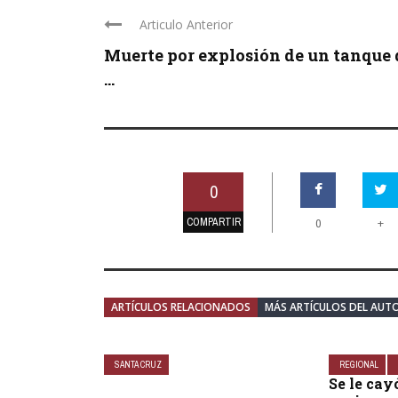
Articulo Anterior
Muerte por explosión de un tanque 
...
0
COMPARTIR
+
0
ARTÍCULOS RELACIONADOS
MÁS ARTÍCULOS DEL AUT
SANTA CRUZ
REGIONAL
Se le cay