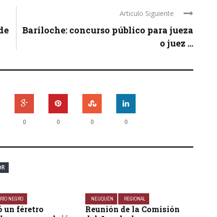
Articulo Siguiente
de
Bariloche: concurso público para jueza
o juez ...
0
0
0
0
OR
RÍO NEGRO
NEUQUÉN
REGIONAL
ó un féretro
Reunión de la Comisión