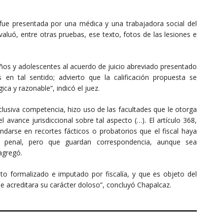
 fue presentada por una médica y una trabajadora social del
evaluó, entre otras pruebas, ese texto, fotos de las lesiones e
niños y adolescentes al acuerdo de juicio abreviado presentado
en tal sentido; advierto que la calificación propuesta se
ca y razonable”, indicó el juez.
xclusiva competencia, hizo uso de las facultades que le otorga
l avance jurisdiccional sobre tal aspecto (…). El artículo 368,
ndarse en recortes fácticos o probatorios que el fiscal haya
ón penal, pero que guardan correspondencia, aunque sea
 agregó.
eto formalizado e imputado por fiscalía, y que es objeto del
ue acreditara su carácter doloso”, concluyó Chapalcaz.