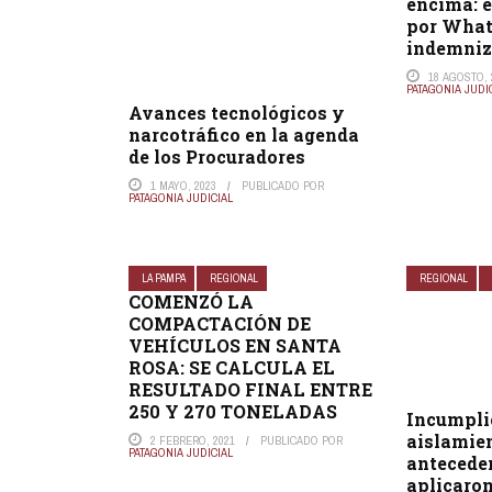
encima: e
por What
indemniz
18 AGOSTO, 
PATAGONIA JUDI
Avances tecnológicos y
narcotráfico en la agenda
de los Procuradores
1 MAYO, 2023
PUBLICADO POR
PATAGONIA JUDICIAL
LA PAMPA
REGIONAL
REGIONAL
COMENZÓ LA
COMPACTACIÓN DE
VEHÍCULOS EN SANTA
ROSA: SE CALCULA EL
RESULTADO FINAL ENTRE
250 Y 270 TONELADAS
Incumplió
aislamien
2 FEBRERO, 2021
PUBLICADO POR
PATAGONIA JUDICIAL
anteceden
aplicaron