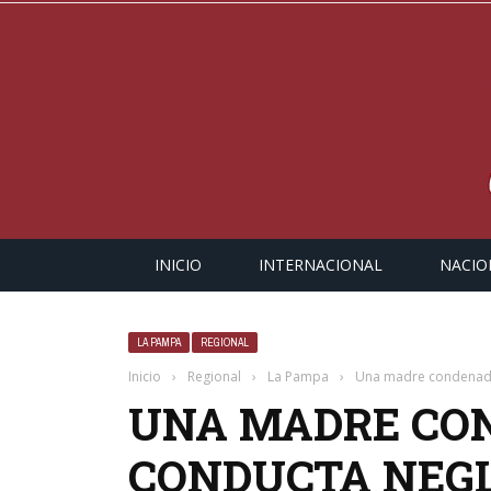
INICIO
INTERNACIONAL
NACIO
LA PAMPA
REGIONAL
Inicio
›
Regional
›
La Pampa
›
Una madre condenada
UNA MADRE CO
CONDUCTA NEGL