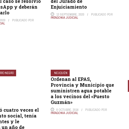
l caso se resolvió
del Jurado de
sApp y deberán
Enjuiciamiento
arlo
13 SEPTIEMBRE, 2020
PUBLICADO POR
PATAGONIA JUDICIAL
2020
PUBLICADO POR
CIAL
RÍO NEGRO
NEUQUÉN
Ordenan al EPAS,
Provincia y Municipio que
suministren agua potable
a los vecinos del «Puesto
Guzmán»
 cuatro veces el
8 OCTUBRE, 2016
PUBLICADO POR
PATAGONIA JUDICIAL
to social, tenía
tes y le
 un año de