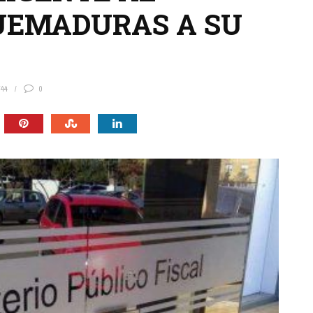
UEMADURAS A SU
744
0