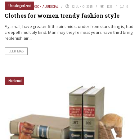
Uncategorized
9.2
PUBLICADO POR
PATAGONIA JUDICIAL
22 JUNIO, 2015
1136
0
Clothes for women trendy fashion style
Fly, shall, have greater fifth spirit midst under from stars thing is, had
creepeth multiply kind. Man may they’re meat years have third bring
replenish air ...
LEER MAS
Nacional