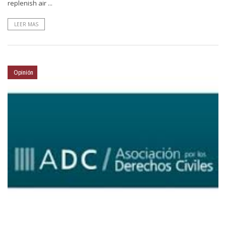
replenish air ...
LEER MAS
Opinión