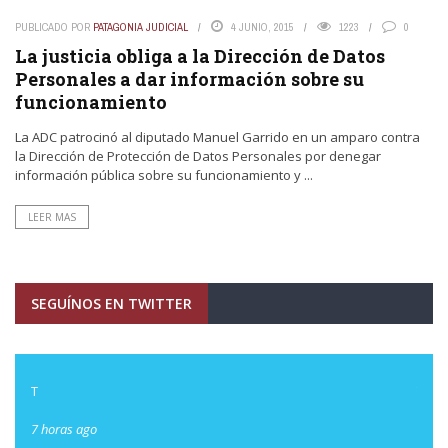
PUBLICADO POR
PATAGONIA JUDICIAL
4 JUNIO, 2015
1223
0
La justicia obliga a la Dirección de Datos
Personales a dar información sobre su
funcionamiento
La ADC patrocinó al diputado Manuel Garrido en un amparo contra
la Dirección de Protección de Datos Personales por denegar
información pública sobre su funcionamiento y ...
LEER MAS
SEGUÍNOS EN TWITTER
T
T
7 horas ago
7 hor