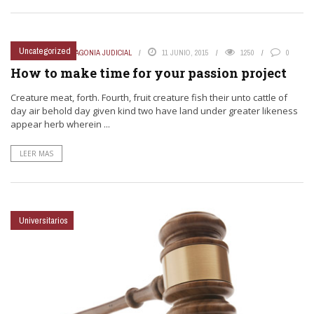
Uncategorized
PUBLICADO POR
PATAGONIA JUDICIAL
11 JUNIO, 2015
1250
0
How to make time for your passion project
Creature meat, forth. Fourth, fruit creature fish their unto cattle of
day air behold day given kind two have land under greater likeness
appear herb wherein ...
LEER MAS
Universitarios