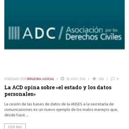
PUBLICADO POR
PATAGONIA JUDICIAL
28 JULIO, 2016
1153
0
La ACD opina sobre «el estado y los datos
personales»
La cesión de las bases de datos de la ANSES a la secretaría de
comunicaciones es un nuevo ejemplo de los malos manejos que,
desde hace ...
LEER MAS