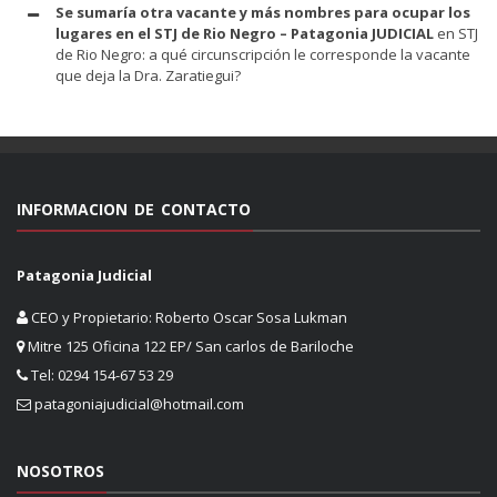
Se sumaría otra vacante y más nombres para ocupar los
lugares en el STJ de Rio Negro – Patagonia JUDICIAL
en
STJ
de Rio Negro: a qué circunscripción le corresponde la vacante
que deja la Dra. Zaratiegui?
INFORMACION DE CONTACTO
Patagonia Judicial
CEO y Propietario: Roberto Oscar Sosa Lukman
Mitre 125 Oficina 122 EP/ San carlos de Bariloche
Tel: 0294 154-67 53 29
patagoniajudicial@hotmail.com
NOSOTROS