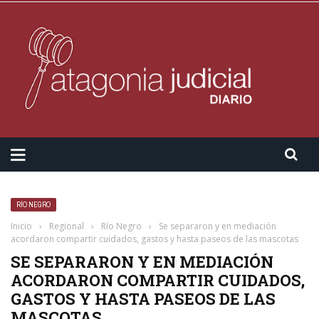
RÍO NEGRO
Inicio
›
Regional
›
Río Negro
›
Se separaron y en mediación
acordaron compartir cuidados, gastos y hasta paseos de las mascotas
SE SEPARARON Y EN MEDIACIÓN
ACORDARON COMPARTIR CUIDADOS,
GASTOS Y HASTA PASEOS DE LAS
MASCOTAS