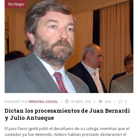
Río Negro
PUBLICADO POR
PATAGONIA JUDICIAL
28 ABRIL, 2015
1044
0
Dictan los procesamientos de Juan Bernardi
y Julio Antueque
El juez Favio Igoldi pidió el desafuero de su colega, mientras que el
cuidador ya fue detenido. Ambos habían prestado declaración el