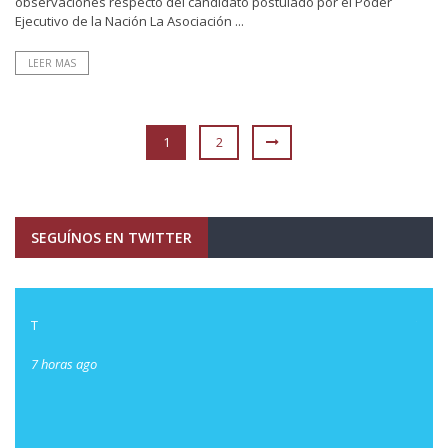
observaciones respecto del candidato postulado por el Poder
Ejecutivo de la Nación La Asociación ...
LEER MAS
1
2
SEGUÍNOS EN TWITTER
T
T
7 horas ago
7 hor