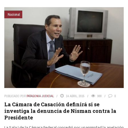
Nacional
PUBLICADO POR
PATAGONIA JUDICIAL
14 ABRIL, 2015
988
0
La Cámara de Casación definirá si se
investiga la denuncia de Nisman contra la
Presidente
La Sala I de la Cámara Federal concedió por unanimidad la apelación