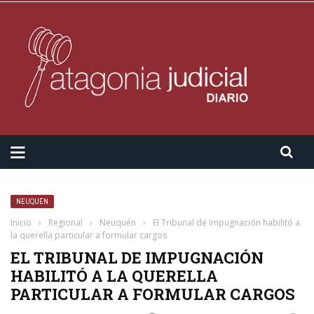
NEUQUÉN
Inicio
›
Regional
›
Neuquén
›
El Tribunal de Impugnación habilitó a
la querella particular a formular cargos
EL TRIBUNAL DE IMPUGNACIÓN
HABILITÓ A LA QUERELLA
PARTICULAR A FORMULAR CARGOS