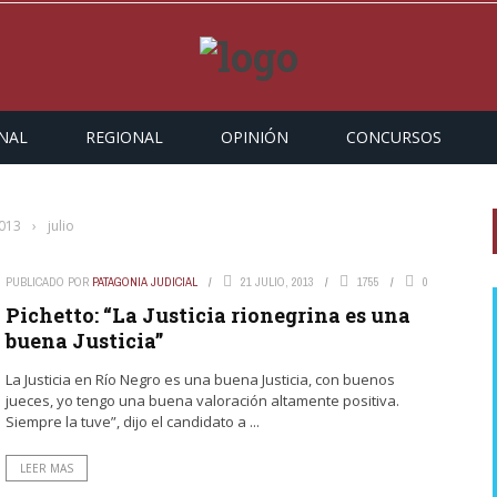
NAL
REGIONAL
OPINIÓN
CONCURSOS
013
›
julio
PUBLICADO POR
PATAGONIA JUDICIAL
21 JULIO, 2013
1755
0
Pichetto: “La Justicia rionegrina es una
buena Justicia”
La Justicia en Río Negro es una buena Justicia, con buenos
jueces, yo tengo una buena valoración altamente positiva.
Siempre la tuve”, dijo el candidato a ...
LEER MAS