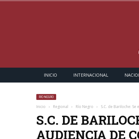
INICIO
INTERNACIONAL
NACIO
RÍO NEGRO
Inicio
›
Regional
›
Río Negro
›
S.C. de Bariloche: Se
S.C. DE BARILOC
AUDIENCIA DE 