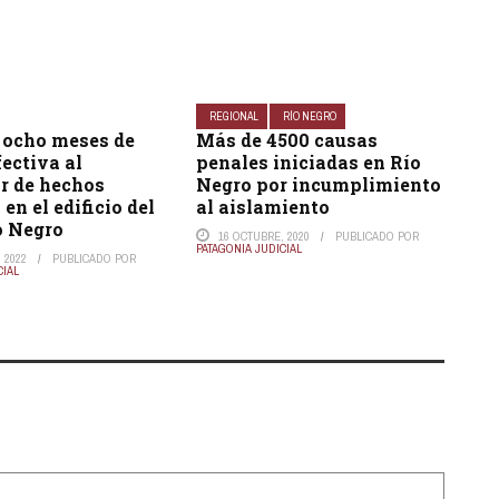
REGIONAL
RÍO NEGRO
 ocho meses de
Más de 4500 causas
fectiva al
penales iniciadas en Río
r de hechos
Negro por incumplimiento
en el edificio del
al aislamiento
o Negro
16 OCTUBRE, 2020
PUBLICADO POR
PATAGONIA JUDICIAL
 2022
PUBLICADO POR
CIAL