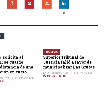
0
0
0
0
OR
RÍO NEGRO
solicita al
Superior Tribunal de
 se guarde
Justicia falló a favor de
distancia de una
municipalizar Las Grutas
ción en curso.
22 FEBRERO, 2016
PUBLICADO POR
PATAGONIA JUDICIAL
RE, 2015
PUBLICADO POR
CIAL