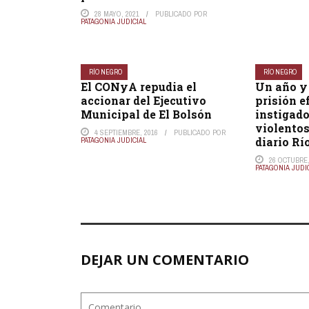
28 MAYO, 2021
PUBLICADO POR
PATAGONIA JUDICIAL
RÍO NEGRO
RÍO NEGRO
El CONyA repudia el
Un año y
accionar del Ejecutivo
prisión e
Municipal de El Bolsón
instigado
violentos 
4 SEPTIEMBRE, 2016
PUBLICADO POR
diario Rí
PATAGONIA JUDICIAL
26 OCTUBRE,
PATAGONIA JUDI
DEJAR UN COMENTARIO