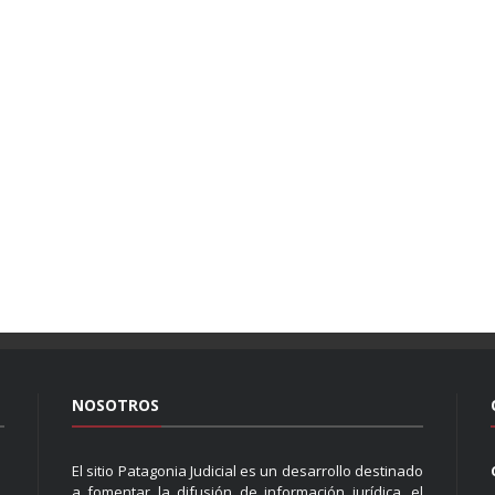
NOSOTROS
El sitio Patagonia Judicial es un desarrollo destinado
a fomentar la difusión de información jurídica, el