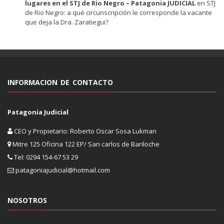
lugares en el STJ de Rio Negro – Patagonia JUDICIAL
en
STJ
de Rio Negro: a qué circunscripción le corresponde la vacante
que deja la Dra. Zaratiegui?
INFORMACION DE CONTACTO
Patagonia Judicial
CEO y Propietario: Roberto Oscar Sosa Lukman
Mitre 125 Oficina 122 EP/ San carlos de Bariloche
Tel: 0294 154-67 53 29
patagoniajudicial@hotmail.com
NOSOTROS