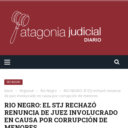
RÍO NEGRO
Inicio
›
Regional
›
Río Negro
›
RIO NEGRO: El STJ rechazó renuncia
de juez involucrado en causa por corrupción de menores
RIO NEGRO: EL STJ RECHAZÓ
RENUNCIA DE JUEZ INVOLUCRADO
EN CAUSA POR CORRUPCIÓN DE
MENORES