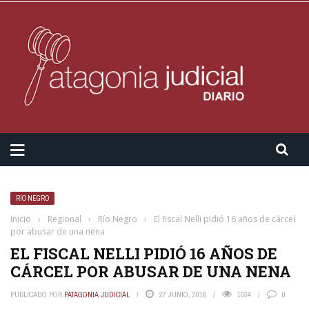
RÍO NEGRO
Inicio
›
Regional
›
Río Negro
›
El fiscal Nelli pidió 16 años de cárcel
por abusar de una nena
EL FISCAL NELLI PIDIÓ 16 AÑOS DE
CÁRCEL POR ABUSAR DE UNA NENA
PUBLICADO POR
PATAGONIA JUDICIAL
27 JUNIO, 2016
1034
0