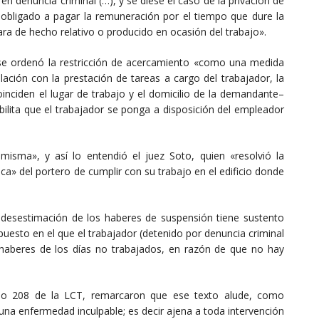
en denuncia criminal (…), y se diese el caso de la privación de
á obligado a pagar la remuneración por el tiempo que dure la
tara de hecho relativo o producido en ocasión del trabajo».
 se ordenó la restricción de acercamiento «como una medida
relación con la prestación de tareas a cargo del trabajador, la
oinciden el lugar de trabajo y el domicilio de la demandante–
ilita que el trabajador se ponga a disposición del empleador
 misma», y así lo entendió el juez Soto, quien «resolvió la
ica» del portero de cumplir con su trabajo en el edificio donde
 desestimación de los haberes de suspensión tiene sustento
supuesto en el que el trabajador (detenido por denuncia criminal
haberes de los días no trabajados, en razón de que no hay
ulo 208 de la LCT, remarcaron que ese texto alude, como
«una enfermedad inculpable; es decir ajena a toda intervención