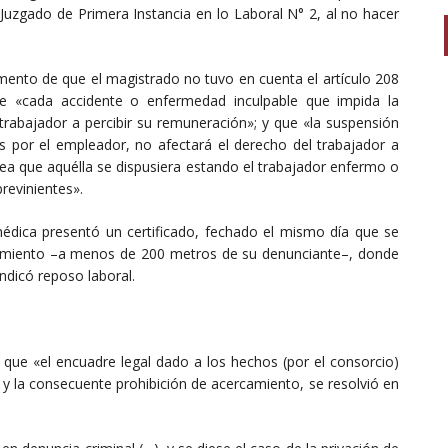
 Juzgado de Primera Instancia en lo Laboral N° 2, al no hacer
amento de que el magistrado no tuvo en cuenta el artículo 208
e «cada accidente o enfermedad inculpable que impida la
 trabajador a percibir su remuneración»; y que «la suspensión
as por el empleador, no afectará el derecho del trabajador a
 sea que aquélla se dispusiera estando el trabajador enfermo o
revinientes».
dica presentó un certificado, fechado el mismo día que se
rcamiento –a menos de 200 metros de su denunciante–, donde
ndicó reposo laboral.
o que «el encuadre legal dado a los hechos (por el consorcio)
 y la consecuente prohibición de acercamiento, se resolvió en