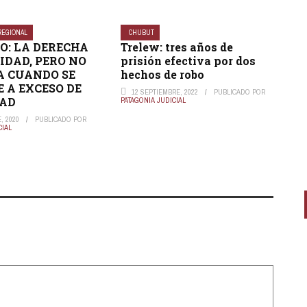
REGIONAL
CHUBUT
O: LA DERECHA
Trelew: tres años de
RIDAD, PERO NO
prisión efectiva por dos
 CUANDO SE
hechos de robo
 A EXCESO DE
12 SEPTIEMBRE, 2022
PUBLICADO POR
DAD
PATAGONIA JUDICIAL
, 2020
PUBLICADO POR
CIAL