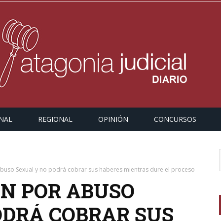
NAL
REGIONAL
OPINIÓN
CONCURSOS
buso Sexual y no podrá cobrar sus haberes mientras dure el proceso
N POR ABUSO
ODRÁ COBRAR SUS