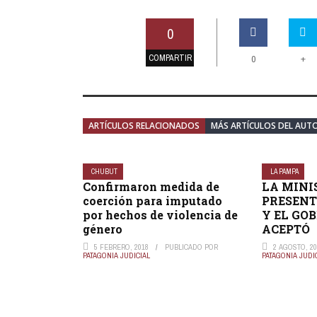
0
COMPARTIR
+
0
ARTÍCULOS RELACIONADOS
MÁS ARTÍCULOS DEL AUT
CHUBUT
LA PAMPA
Confirmaron medida de
LA MINI
coerción para imputado
PRESENT
por hechos de violencia de
Y EL GO
género
ACEPTÓ
5 FEBRERO, 2018
PUBLICADO POR
2 AGOSTO, 2
PATAGONIA JUDICIAL
PATAGONIA JUDI