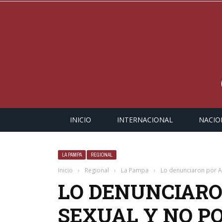
INICIO
INTERNACIONAL
NACIO
LA PAMPA
REGIONAL
Inicio
›
Regional
›
La Pampa
›
Lo denunciaron por A
LO DENUNCIARO
SEXUAL Y NO P