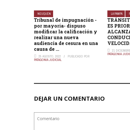
NEUQUÉN
LA PAMPA
Tribunal de impugnación -
TRÁNSIT
por mayoría- dispuso
ES PRIO
modificar la calificación y
ALCANZA
realizar una nueva
CONDUCE
audiencia de cesura en una
VELOCI
causa de ...
21 DICIEMBRE
PATAGONIA JUDI
25 AGOSTO, 2022
PUBLICADO POR
PATAGONIA JUDICIAL
DEJAR UN COMENTARIO