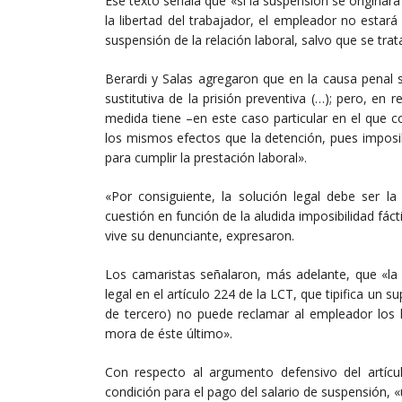
Ese texto señala que «si la suspensión se originara 
la libertad del trabajador, el empleador no estar
suspensión de la relación laboral, salvo que se tra
Berardi y Salas agregaron que en la causa penal
sustitutiva de la prisión preventiva (…); pero, en 
medida tiene –en este caso particular en el que c
los mismos efectos que la detención, pues imposib
para cumplir la prestación laboral».
«Por consiguiente, la solución legal debe ser la
cuestión en función de la aludida imposibilidad fáct
vive su denunciante, expresaron.
Los camaristas señalaron, más adelante, que «la
legal en el artículo 224 de la LCT, que tipifica un 
de tercero) no puede reclamar al empleador los 
mora de éste último».
Con respecto al argumento defensivo del artíc
condición para el pago del salario de suspensión, 