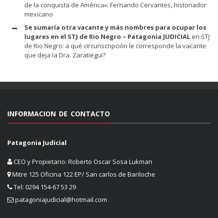
de la conquista de América»: Fernando Cervantes, historiador
mexicano
Se sumaría otra vacante y más nombres para ocupar los
lugares en el STJ de Rio Negro – Patagonia JUDICIAL
en
STJ
de Rio Negro: a qué circunscripción le corresponde la vacante
que deja la Dra. Zaratiegui?
INFORMACION DE CONTACTO
Patagonia Judicial
CEO y Propietario: Roberto Oscar Sosa Lukman
Mitre 125 Oficina 122 EP/ San carlos de Bariloche
Tel: 0294 154-67 53 29
patagoniajudicial@hotmail.com