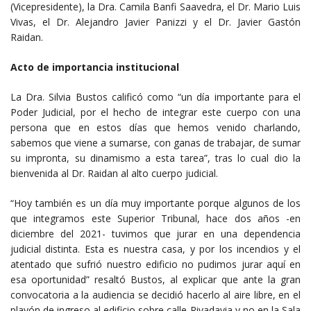
(Vicepresidente), la Dra. Camila Banfi Saavedra, el Dr. Mario Luis
Vivas, el Dr. Alejandro Javier Panizzi y el Dr. Javier Gastón
Raidan.
Acto de importancia institucional
La Dra. Silvia Bustos calificó como “un día importante para el
Poder Judicial, por el hecho de integrar este cuerpo con una
persona que en estos días que hemos venido charlando,
sabemos que viene a sumarse, con ganas de trabajar, de sumar
su impronta, su dinamismo a esta tarea”, tras lo cual dio la
bienvenida al Dr. Raidan al alto cuerpo judicial.
“Hoy también es un día muy importante porque algunos de los
que integramos este Superior Tribunal, hace dos años -en
diciembre del 2021- tuvimos que jurar en una dependencia
judicial distinta. Esta es nuestra casa, y por los incendios y el
atentado que sufrió nuestro edificio no pudimos jurar aquí en
esa oportunidad” resaltó Bustos, al explicar que ante la gran
convocatoria a la audiencia se decidió hacerlo al aire libre, en el
playón de ingreso al edificio sobre calle Rivadavia y no en la Sala