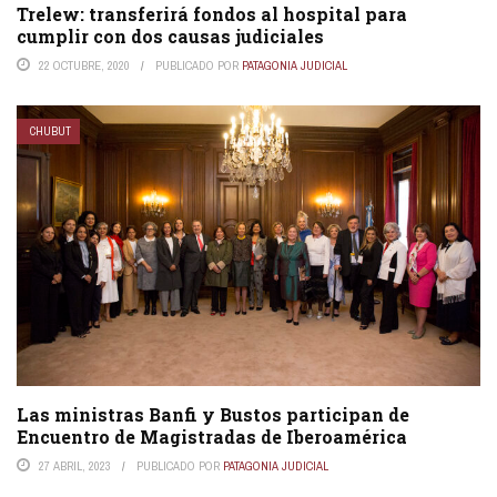
Trelew: transferirá fondos al hospital para
cumplir con dos causas judiciales
22 OCTUBRE, 2020
PUBLICADO POR
PATAGONIA JUDICIAL
CHUBUT
Las ministras Banfi y Bustos participan de
Encuentro de Magistradas de Iberoamérica
27 ABRIL, 2023
PUBLICADO POR
PATAGONIA JUDICIAL