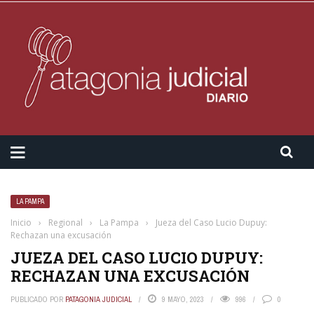
LA PAMPA
Inicio
›
Regional
›
La Pampa
›
Jueza del Caso Lucio Dupuy:
Rechazan una excusación
JUEZA DEL CASO LUCIO DUPUY:
RECHAZAN UNA EXCUSACIÓN
PUBLICADO POR
PATAGONIA JUDICIAL
9 MAYO, 2023
996
0