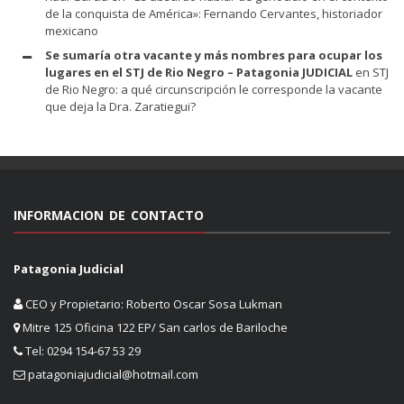
de la conquista de América»: Fernando Cervantes, historiador
mexicano
Se sumaría otra vacante y más nombres para ocupar los
lugares en el STJ de Rio Negro – Patagonia JUDICIAL
en
STJ
de Rio Negro: a qué circunscripción le corresponde la vacante
que deja la Dra. Zaratiegui?
INFORMACION DE CONTACTO
Patagonia Judicial
CEO y Propietario: Roberto Oscar Sosa Lukman
Mitre 125 Oficina 122 EP/ San carlos de Bariloche
Tel: 0294 154-67 53 29
patagoniajudicial@hotmail.com