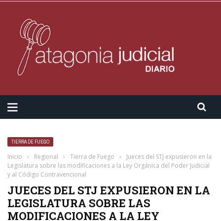
TIERRA DE FUEGO
Inicio
›
Regional
›
Tierra de Fuego
›
Jueces del STJ expusieron en la
Legislatura sobre las modificaciones a la Ley Orgánica del Poder Judicial
y al Código Contravencional
JUECES DEL STJ EXPUSIERON EN LA
LEGISLATURA SOBRE LAS
MODIFICACIONES A LA LEY