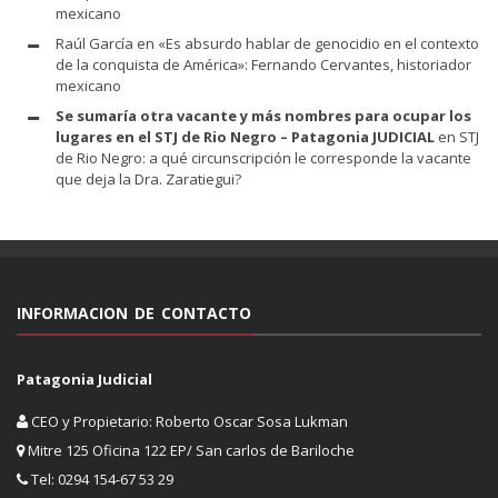
mexicano
Raúl García
en
«Es absurdo hablar de genocidio en el contexto
de la conquista de América»: Fernando Cervantes, historiador
mexicano
Se sumaría otra vacante y más nombres para ocupar los
lugares en el STJ de Rio Negro – Patagonia JUDICIAL
en
STJ
de Rio Negro: a qué circunscripción le corresponde la vacante
que deja la Dra. Zaratiegui?
INFORMACION DE CONTACTO
Patagonia Judicial
CEO y Propietario: Roberto Oscar Sosa Lukman
Mitre 125 Oficina 122 EP/ San carlos de Bariloche
Tel: 0294 154-67 53 29