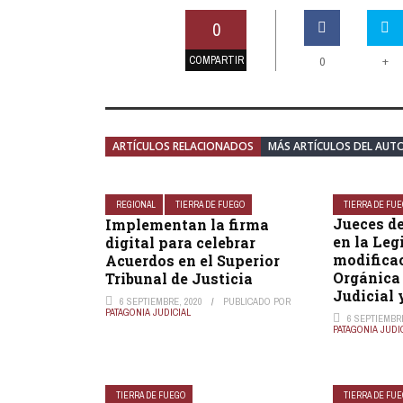
0
COMPARTIR
+
0
ARTÍCULOS RELACIONADOS
MÁS ARTÍCULOS DEL AUT
REGIONAL
TIERRA DE FUEGO
TIERRA DE FU
Jueces d
Implementan la firma
en la Leg
digital para celebrar
modificac
Acuerdos en el Superior
Orgánica 
Tribunal de Justicia
Judicial y
6 SEPTIEMBRE, 2020
PUBLICADO POR
PATAGONIA JUDICIAL
6 SEPTIEMBRE
PATAGONIA JUDI
TIERRA DE FUEGO
TIERRA DE FU