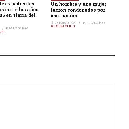
de expedientes
Un hombre y una mujer
s entre los años
fueron condenados por
05 en Tierra del
usurpación
26 MARZO, 2024
PUBLICADO POR
AGUSTINA GHILES
PUBLICADO POR
CIAL