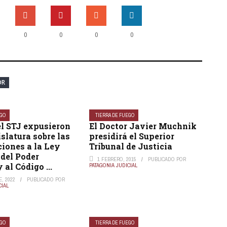
0
0
0
0
OR
EGO
TIERRA DE FUEGO
el STJ expusieron
El Doctor Javier Muchnik
islatura sobre las
presidirá el Superior
iones a la Ley
Tribunal de Justicia
del Poder
1 FEBRERO, 2015
PUBLICADO POR
 al Código ...
PATAGONIA JUDICIAL
, 2022
PUBLICADO POR
CIAL
EGO
TIERRA DE FUEGO