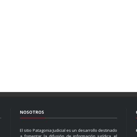
NOSOTROS
El sitio Patagonia Judicial es un desarrollo destinado
a fomentar la difusión de información jurídica, el