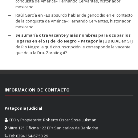
conquista de América»: Fernando Cervantes, historiador
mexicano
Raúl García
en
«Es absurdo hablar de genocidio en el contexto
de la conquista de América»: Fernando Cervantes, historiador
mexicano
Se sumaría otra vacante y más nombres para ocupar los
lugares en el STJ de Rio Negro – Patagonia JUDICIAL
en
STJ
de Rio Negro: a qué circunscripción le corresponde la vacante
que deja la Dra. Zaratiegui?
INFORMACION DE CONTACTO
Patagonia Judicial
CEO y Propietario: Roberto Oscar Sosa Lukman
Mitre 125 Oficina 122 EP/ San carlos de Bariloche
Tel: 0294 154-67 53 29