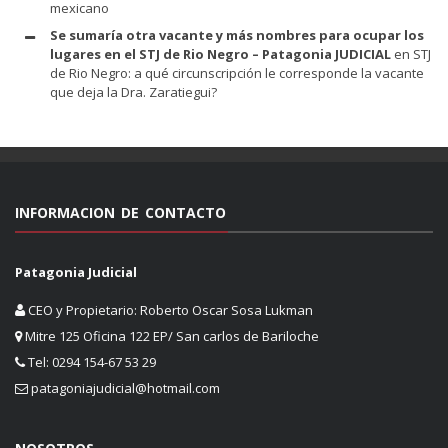
mexicano
Se sumaría otra vacante y más nombres para ocupar los
lugares en el STJ de Rio Negro – Patagonia JUDICIAL
en
STJ
de Rio Negro: a qué circunscripción le corresponde la vacante
que deja la Dra. Zaratiegui?
INFORMACION DE CONTACTO
Patagonia Judicial
CEO y Propietario: Roberto Oscar Sosa Lukman
Mitre 125 Oficina 122 EP/ San carlos de Bariloche
Tel: 0294 154-67 53 29
patagoniajudicial@hotmail.com