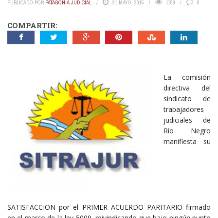
PUBLICADO POR
PATAGONIA JUDICIAL
21 MAYO, 2015
1159
0
COMPARTIR:
La comisión
directiva del
sindicato de
trabajadores
judiciales de
Río Negro
manifiesta su
SATISFACCION por el PRIMER ACUERDO PARITARIO firmado
en el marco de la ley 5009, reivindicando que bajo ningún punto