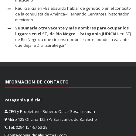
Raúl García
en
«Es absurdo hablar de genocidio en el contexto
de la conquista de América»: Fernando Cervantes, historiador
mexicano
Se sumaría otra vacante y más nombres para ocupar los
lugares en el STJ de Rio Negro – Patagonia JUDICIAL
en
STJ
de Rio Negro: a qué circunscripción le corresponde la vacante
que deja la Dra. Zaratiegui?
INFORMACION DE CONTACTO
Patagonia Judicial
CEO y Propietario: Roberto Oscar Sosa Lukman
Mitre 125 Oficina 122 EP/ San carlos de Bariloche
Tel: 0294 154-67 53 29
patagoniajudicial@hotmail.com