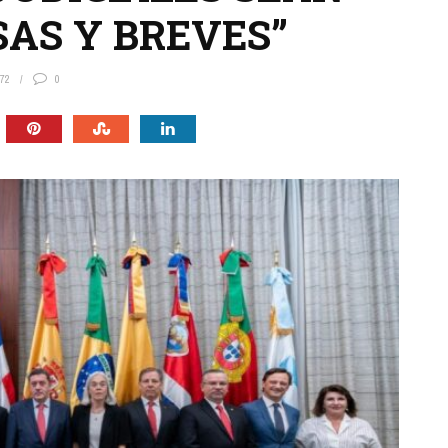
SAS Y BREVES”
72
0