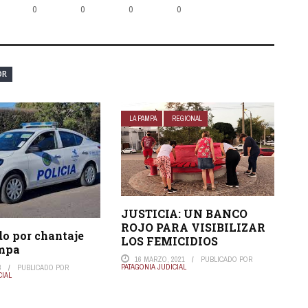
0
0
0
0
OR
LA PAMPA
REGIONAL
JUSTICIA: UN BANCO
ROJO PARA VISIBILIZAR
o por chantaje
LOS FEMICIDIOS
ampa
16 MARZO, 2021
PUBLICADO POR
PATAGONIA JUDICIAL
3
PUBLICADO POR
CIAL