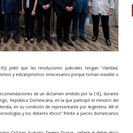
EJ) pidió que las resoluciones judiciales tengan “claridad,
icismos y extranjerismos innecesarios porque tornan inasible o
recomendaciones de un dictamen emitido por la CIEJ, durante
ngo, República Dominicana, en la que participó el ministro del
endía, en su condición de representante por Argentina. Allí el
cnologías y los deberes éticos” frente a jueces dominicanos
ano Octavio Augusto Tejeiro Duque– refiere al deber ético