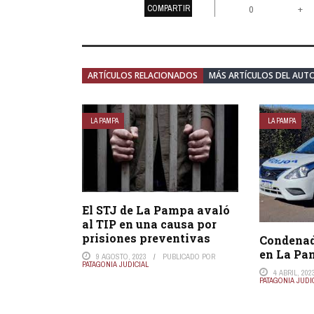
COMPARTIR
+
0
ARTÍCULOS RELACIONADOS
MÁS ARTÍCULOS DEL AUT
LA PAMPA
LA PAMPA
El STJ de La Pampa avaló
al TIP en una causa por
prisiones preventivas
Condenad
en La P
9 AGOSTO, 2023
PUBLICADO POR
PATAGONIA JUDICIAL
4 ABRIL, 202
PATAGONIA JUDI