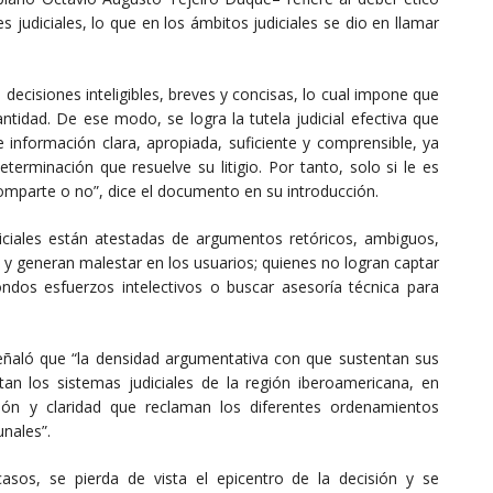
s judiciales, lo que en los ámbitos judiciales se dio en llamar
e decisiones inteligibles, breves y concisas, lo cual impone que
tidad. De ese modo, se logra la tutela judicial efectiva que
e información clara, apropiada, suficiente y comprensible, ya
terminación que resuelve su litigio. Por tanto, solo si le es
omparte o no”, dice el documento en su introducción.
ciales están atestadas de argumentos retóricos, ambiguos,
 y generan malestar en los usuarios; quienes no logran captar
ondos esfuerzos intelectivos o buscar asesoría técnica para
eñaló que “la densidad argumentativa con que sustentan sus
an los sistemas judiciales de la región iberoamericana, en
sión y claridad que reclaman los diferentes ordenamientos
unales”.
sos, se pierda de vista el epicentro de la decisión y se