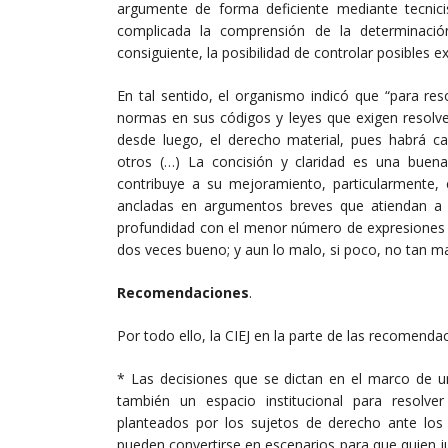
argumente de forma deficiente mediante tecnici
complicada la comprensión de la determinación
consiguiente, la posibilidad de controlar posibles e
En tal sentido, el organismo indicó que “para re
normas en sus códigos y leyes que exigen resolver l
desde luego, el derecho material, pues habrá c
otros (…) La concisión y claridad es una buena
contribuye a su mejoramiento, particularmente, e
ancladas en argumentos breves que atiendan a l
profundidad con el menor número de expresiones g
dos veces bueno; y aun lo malo, si poco, no tan ma
Recomendaciones
.
Por todo ello, la CIEJ en la parte de las recomend
* Las decisiones que se dictan en el marco de un
también un espacio institucional para resolve
planteados por los sujetos de derecho ante los d
pueden convertirse en escenarios para que quien j