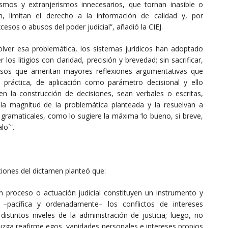
smos y extranjerismos innecesarios, que tornan inasible o
, limitan el derecho a la información de calidad y, por
xcesos o abusos del poder judicial”, añadió la CIEJ.
solver esa problemática, los sistemas jurídicos han adoptado
os litigios con claridad, precisión y brevedad; sin sacrificar,
asos que ameritan mayores reflexiones argumentativas que
 práctica, de aplicación como parámetro decisional y ello
n la construcción de decisiones, sean verbales o escritas,
a magnitud de la problemática planteada y la resuelvan a
ramaticales, como lo sugiere la máxima ‘lo bueno, si breve,
lo´”.
aciones del dictamen planteó que:
 proceso o actuación judicial constituyen un instrumento y
r –pacífica y ordenadamente– los conflictos de intereses
istintos niveles de la administración de justicia; luego, no
uzga reafirme egos, vanidades personales e intereses propios