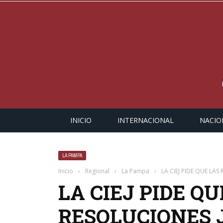
INICIO
INTERNACIONAL
NACIO
LA PAMPA
Inicio
›
Regional
›
La Pampa
›
LA CIEJ PIDE QUE LAS
LA CIEJ PIDE QU
RESOLUCIONES 