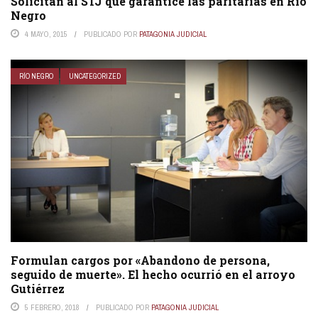
Solicitan al STJ que garantice las paritarias en Rio
Negro
4 MAYO, 2015
PUBLICADO POR
PATAGONIA JUDICIAL
RÍO NEGRO
UNCATEGORIZED
Formulan cargos por «Abandono de persona,
seguido de muerte». El hecho ocurrió en el arroyo
Gutiérrez
5 FEBRERO, 2018
PUBLICADO POR
PATAGONIA JUDICIAL