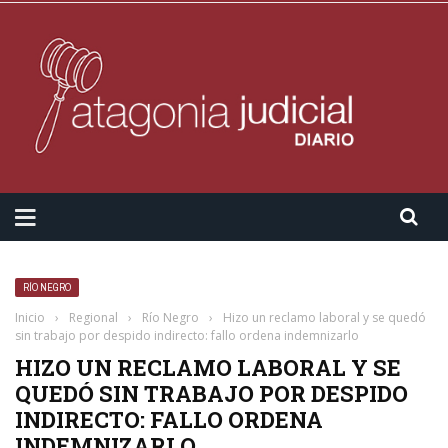
RÍO NEGRO
Inicio
›
Regional
›
Río Negro
›
Hizo un reclamo laboral y se quedó
sin trabajo por despido indirecto: fallo ordena indemnizarlo
HIZO UN RECLAMO LABORAL Y SE
QUEDÓ SIN TRABAJO POR DESPIDO
INDIRECTO: FALLO ORDENA
INDEMNIZARLO