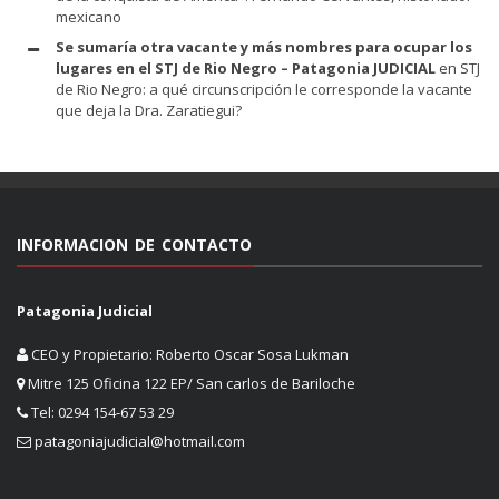
mexicano
Se sumaría otra vacante y más nombres para ocupar los
lugares en el STJ de Rio Negro – Patagonia JUDICIAL
en
STJ
de Rio Negro: a qué circunscripción le corresponde la vacante
que deja la Dra. Zaratiegui?
INFORMACION DE CONTACTO
Patagonia Judicial
CEO y Propietario: Roberto Oscar Sosa Lukman
Mitre 125 Oficina 122 EP/ San carlos de Bariloche
Tel: 0294 154-67 53 29
patagoniajudicial@hotmail.com