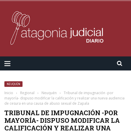
NEUQUÉN
Inicio
›
Regional
›
Neuquén
›
Tribunal de impugnación -por
mayoría- dispuso modificar la calificación y realizar una nueva audiencia
de cesura en una causa de abuso sexual de Zapala
TRIBUNAL DE IMPUGNACIÓN -POR
MAYORÍA- DISPUSO MODIFICAR LA
CALIFICACIÓN Y REALIZAR UNA