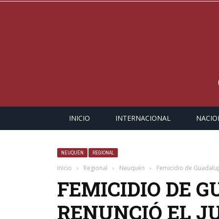
INICIO
INTERNACIONAL
NACIO
NEUQUÉN
REGIONAL
Inicio
›
Regional
›
Neuquén
›
Femicidio de Guadalupe
FEMICIDIO DE G
RENUNCIÓ EL JU