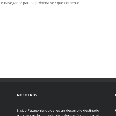
te navegador para la próxima vez que comente.
NOSOTROS
El sitio Patagonia Judicial es un desarrollo destinado
a fomentar la difusión de información jurídica, el