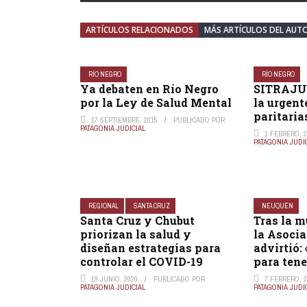
ARTÍCULOS RELACIONADOS
MÁS ARTÍCULOS DEL AUT
RÍO NEGRO
RÍO NEGRO
Ya debaten en Río Negro
SITRAJUR
por la Ley de Salud Mental
la urgent
paritaria
17 SEPTIEMBRE, 2015
PUBLICADO POR
PATAGONIA JUDICIAL
1 FEBRERO, 2
PATAGONIA JUDI
REGIONAL
SANTA CRUZ
NEUQUÉN
Santa Cruz y Chubut
Tras la m
priorizan la salud y
la Asocia
diseñan estrategias para
advirtió
controlar el COVID-19
para ten
19 JUNIO, 2020
PUBLICADO POR
7 FEBRERO, 2
PATAGONIA JUDICIAL
PATAGONIA JUDI