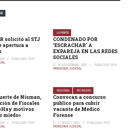
OR
LA PAMPA
 solicitó al STJ
CONDENADO POR
e apertura a
‘ESCRACHAR’ A
s
EXPAREJA EN LAS REDES
SOCIALES
016
PUBLICADO POR
CIAL
30 SEPTIEMBRE, 2022
PUBLICADO POR
PATAGONIA JUDICIAL
REGIONAL
RÍO NEGRO
uerte de Nisman,
Convocan a concurso
ción de Fiscales
público para cubrir
: «Hay motivos
vacante de Medico
er miedo»
Forense
015
PUBLICADO POR
17 MARZO, 2021
PUBLICADO POR
CIAL
PATAGONIA JUDICIAL