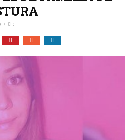
STURA
0
0