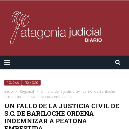
REGIONAL
RÍO NEGRO
Inicio
›
Regional
›
Un fallo de la justicia civil de S.C. de Bariloche
ordena indemnizar a peatona embestida
UN FALLO DE LA JUSTICIA CIVIL DE
S.C. DE BARILOCHE ORDENA
INDEMNIZAR A PEATONA
EMBESTIDA