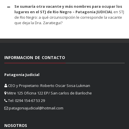
Se sumaría otra vacante y más nombres para ocupar los
lugares en el STJ de Rio Negro – Patagonia JUDICIAL
en
STJ
de Rio Negro: a qué circunscripción le corresponde la vacante
que deja la Dra. Zaratiegui?
INFORMACION DE CONTACTO
Patagonia Judicial
CEO y Propietario: Roberto Oscar Sosa Lukman
Mitre 125 Oficina 122 EP/ San carlos de Bariloche
Tel: 0294 154-67 53 29
patagoniajudicial@hotmail.com
NOSOTROS