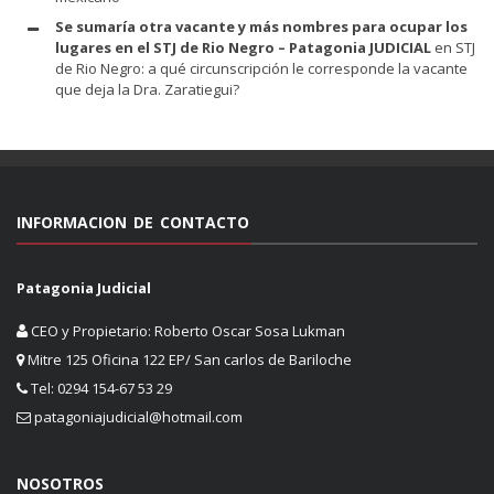
Se sumaría otra vacante y más nombres para ocupar los
lugares en el STJ de Rio Negro – Patagonia JUDICIAL
en
STJ
de Rio Negro: a qué circunscripción le corresponde la vacante
que deja la Dra. Zaratiegui?
INFORMACION DE CONTACTO
Patagonia Judicial
CEO y Propietario: Roberto Oscar Sosa Lukman
Mitre 125 Oficina 122 EP/ San carlos de Bariloche
Tel: 0294 154-67 53 29
patagoniajudicial@hotmail.com
NOSOTROS