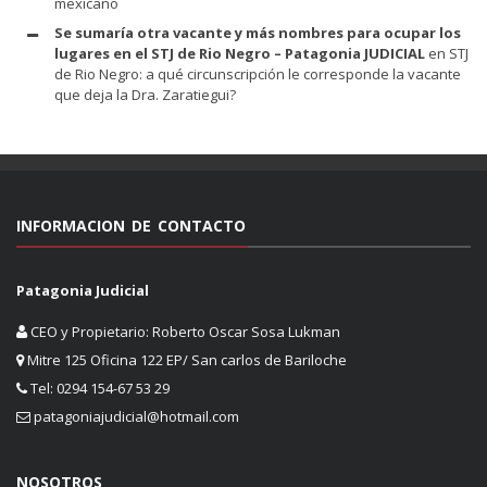
mexicano
Se sumaría otra vacante y más nombres para ocupar los
lugares en el STJ de Rio Negro – Patagonia JUDICIAL
en
STJ
de Rio Negro: a qué circunscripción le corresponde la vacante
que deja la Dra. Zaratiegui?
INFORMACION DE CONTACTO
Patagonia Judicial
CEO y Propietario: Roberto Oscar Sosa Lukman
Mitre 125 Oficina 122 EP/ San carlos de Bariloche
Tel: 0294 154-67 53 29
patagoniajudicial@hotmail.com
NOSOTROS