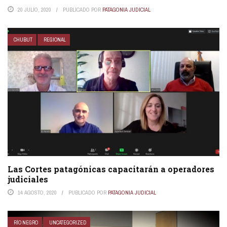
20 JULIO, 2020
PUBLICADO POR
PATAGONIA JUDICIAL
CHUBUT
REGIONAL
Las Cortes patagónicas capacitarán a operadores
judiciales
14 AGOSTO, 2020
PUBLICADO POR
PATAGONIA JUDICIAL
RÍO NEGRO
UNCATEGORIZED