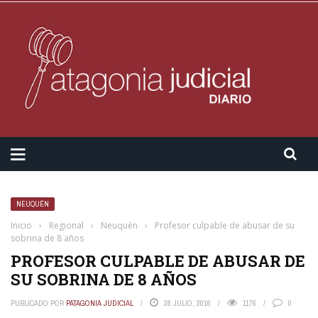
NEUQUÉN
Inicio
›
Regional
›
Neuquén
›
Profesor culpable de abusar de su
sobrina de 8 años
PROFESOR CULPABLE DE ABUSAR DE
SU SOBRINA DE 8 AÑOS
PUBLICADO POR
PATAGONIA JUDICIAL
28 JULIO, 2016
1176
0