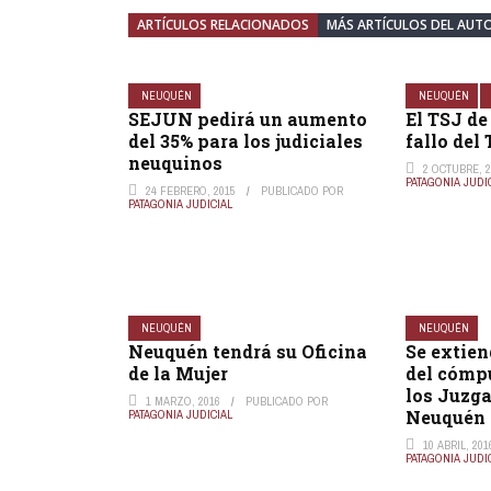
ARTÍCULOS RELACIONADOS
MÁS ARTÍCULOS DEL AUT
NEUQUÉN
NEUQUÉN
SEJUN pedirá un aumento
El TSJ d
del 35% para los judiciales
fallo del 
neuquinos
2 OCTUBRE, 2
PATAGONIA JUDI
24 FEBRERO, 2015
PUBLICADO POR
PATAGONIA JUDICIAL
NEUQUÉN
NEUQUÉN
Neuquén tendrá su Oficina
Se extien
de la Mujer
del cómp
los Juzga
1 MARZO, 2016
PUBLICADO POR
Neuquén
PATAGONIA JUDICIAL
10 ABRIL, 201
PATAGONIA JUDI