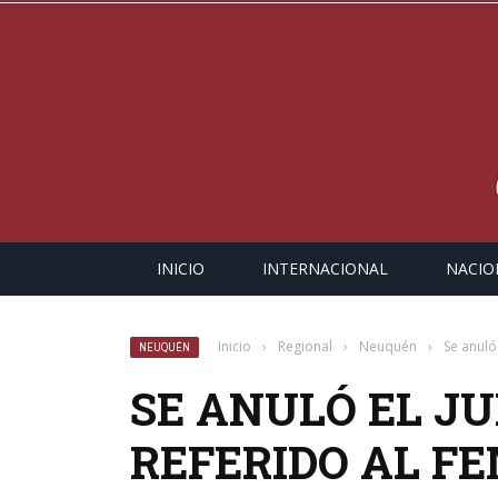
INICIO
INTERNACIONAL
NACIO
Inicio
›
Regional
›
Neuquén
›
Se anuló
NEUQUÉN
SE ANULÓ EL JU
REFERIDO AL FE