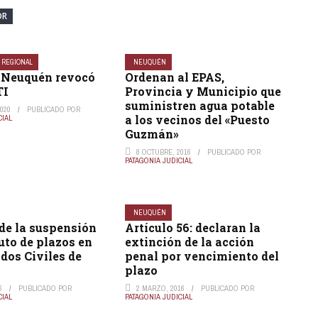
OR
REGIONAL
NEUQUÉN
e Neuquén revocó
Ordenan al EPAS,
TI
Provincia y Municipio que
suministren agua potable
020
PUBLICADO POR
a los vecinos del «Puesto
CIAL
Guzmán»
8 OCTUBRE, 2016
PUBLICADO POR
PATAGONIA JUDICIAL
NEUQUÉN
de la suspensión
Artículo 56: declaran la
uto de plazos en
extinción de la acción
dos Civiles de
penal por vencimiento del
plazo
6
PUBLICADO POR
2 MARZO, 2016
PUBLICADO POR
CIAL
PATAGONIA JUDICIAL