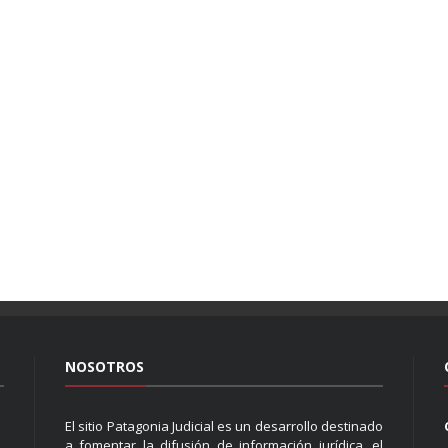
NOSOTROS
El sitio Patagonia Judicial es un desarrollo destinado
a fomentar la difusión de información jurídica, el