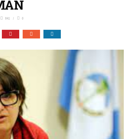
FMAN
841
0