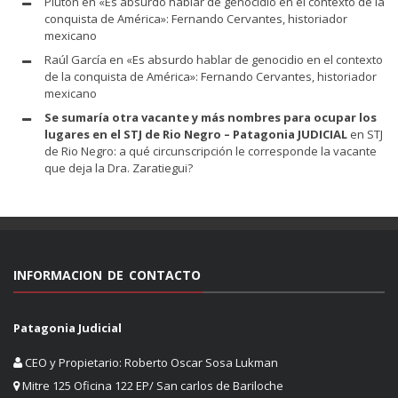
Pluton
en
«Es absurdo hablar de genocidio en el contexto de la
conquista de América»: Fernando Cervantes, historiador
mexicano
Raúl García
en
«Es absurdo hablar de genocidio en el contexto
de la conquista de América»: Fernando Cervantes, historiador
mexicano
Se sumaría otra vacante y más nombres para ocupar los
lugares en el STJ de Rio Negro – Patagonia JUDICIAL
en
STJ
de Rio Negro: a qué circunscripción le corresponde la vacante
que deja la Dra. Zaratiegui?
INFORMACION DE CONTACTO
Patagonia Judicial
CEO y Propietario: Roberto Oscar Sosa Lukman
Mitre 125 Oficina 122 EP/ San carlos de Bariloche