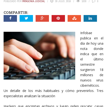
PUBLICADO POR
PATAGONIA JUDICIAL
30 JULIO, 2016
1030
0
COMPARTIR:
Infobae
publica en el
día de hoy una
nota donde
indica que en
el último
semestre
surgieron 18
millones de
nuevos virus
cibernéticos.
Un detalle de los más habituales y cómo prevenirlos. Tres
especialistas analizan la situación
Hackers que encriptan archivos y luego piden rescate; casas