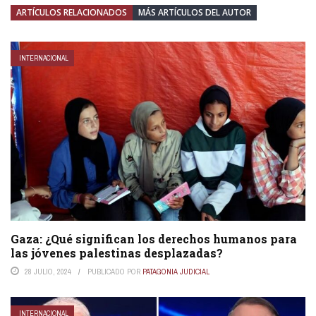
ARTÍCULOS RELACIONADOS
MÁS ARTÍCULOS DEL AUTOR
INTERNACIONAL
Gaza: ¿Qué significan los derechos humanos para
las jóvenes palestinas desplazadas?
28 JULIO, 2024
PUBLICADO POR
PATAGONIA JUDICIAL
INTERNACIONAL