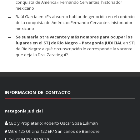
conquista de América»: Fernando Cervantes, historiador
mexicano
Raúl García
en
«Es absurdo hablar de genocidio en el contexto
de la conquista de América»: Fernando Cervantes, historiador
mexicano
Se sumaría otra vacante y más nombres para ocupar los
lugares en el STJ de Rio Negro – Patagonia JUDICIAL
en
STJ
de Rio Negro: a qué circunscripción le corresponde la vacante
que deja la Dra. Zaratiegui?
INFORMACION DE CONTACTO
Patagonia Judicial
CEO y Propietario: Roberto Oscar Sosa Lukman
Mitre 125 Oficina 122 EP/ San carlos de Bariloche
Tel: 0294 154-67 53 29