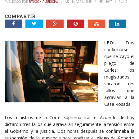
PUBLICADO POR
PATAGONIA JUDICIAL
14 ABRIL, 2015
1047
0
COMPARTIR:
LPO
: Tras
confirmarse
que se cayó el
pliego de
Carles, los
magistrados
sacaron tres
fallos que
agravian a la
Casa Rosada.
Los ministros de la Corte Suprema tras el Acuerdo de hoy
dictaron tres fallos que agravarán seguramente la tensión entre
el Gobierno y la Justicia. Dos horas después se confirmaba la
suspensión de la audiencia para analizar el pliego de Roberto