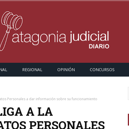
NAL
REGIONAL
OPINIÓN
CONCURSOS
 Datos Personales a dar información sobre su funcionamiento
LIGA A LA
DATOS PERSONALES