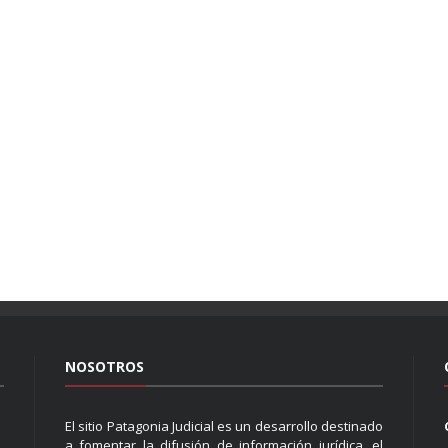
NOSOTROS
El sitio Patagonia Judicial es un desarrollo destinado
a fomentar la difusión de información jurídica, el