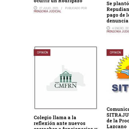
ocurrir un Rodrigazo”
Se plant
Repudian 
27 JULIO, 2021
PUBLICADO POR
PATAGONIA JUDICIAL
pago de l
denuncia 
4 ENERO, 20
PATAGONIA JUDI
OPINIÓN
OPINIÓN
Comunica
SITRAJUR
Colegio llama a la
de la Pro
reflexión ante nuevos
Lazcano
escraches a funcionarias y