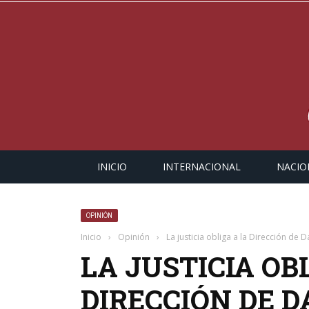
INICIO
INTERNACIONAL
NACIO
OPINIÓN
Inicio
›
Opinión
›
La justicia obliga a la Dirección de
LA JUSTICIA OB
DIRECCIÓN DE 