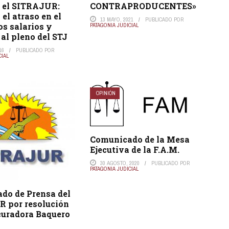
ó el SITRAJUR:
CONTRAPRODUCENTES»
el atraso en el
13 MAYO, 2021
PUBLICADO POR
os salarios y
PATAGONIA JUDICIAL
al pleno del STJ
16
PUBLICADO POR
CIAL
OPINIÓN
Comunicado de la Mesa
Ejecutiva de la F.A.M.
30 AGOSTO, 2020
PUBLICADO POR
PATAGONIA JUDICIAL
do de Prensa del
 por resolución
curadora Baquero