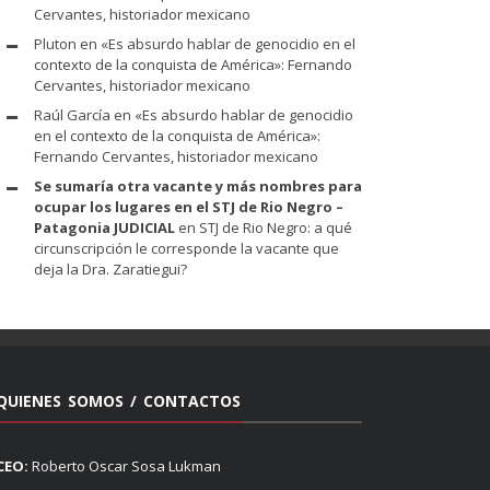
Cervantes, historiador mexicano
Pluton
en
«Es absurdo hablar de genocidio en el
contexto de la conquista de América»: Fernando
Cervantes, historiador mexicano
Raúl García
en
«Es absurdo hablar de genocidio
en el contexto de la conquista de América»:
Fernando Cervantes, historiador mexicano
Se sumaría otra vacante y más nombres para
ocupar los lugares en el STJ de Rio Negro –
Patagonia JUDICIAL
en
STJ de Rio Negro: a qué
circunscripción le corresponde la vacante que
deja la Dra. Zaratiegui?
QUIENES SOMOS / CONTACTOS
CEO:
Roberto Oscar Sosa Lukman