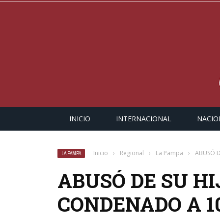
INICIO
INTERNACIONAL
NACIO
Inicio
›
Regional
›
La Pampa
›
ABUSÓ D
LA PAMPA
ABUSÓ DE SU HI
CONDENADO A 10