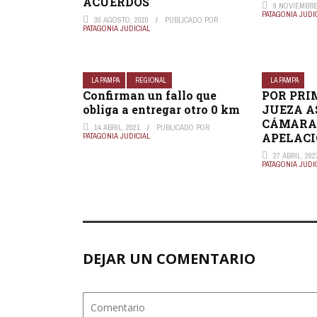
ACUERDOS
9 NOVIEMBRE
PATAGONIA JUDI
30 AGOSTO, 2020
PUBLICADO POR
PATAGONIA JUDICIAL
LA PAMPA
REGIONAL
LA PAMPA
Confirman un fallo que
POR PRI
obliga a entregar otro 0 km
JUEZA A
CÁMARA
14 ABRIL, 2021
PUBLICADO POR
APELACI
PATAGONIA JUDICIAL
27 ABRIL, 202
PATAGONIA JUDI
DEJAR UN COMENTARIO