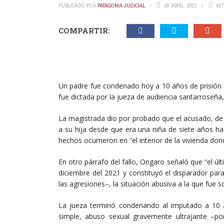
PUBLICADO POR
PATAGONIA JUDICIAL
26 ABRIL, 2023
627
COMPARTIR:
Un padre fue condenado hoy a 10 años de prisión 
fue dictada por la jueza de audiencia santarroseña, 
La magistrada dio por probado que el acusado, de
a su hija desde que era una niña de siete años ha
hechos ocurrieron en “el interior de la vivienda dond
En otro párrafo del fallo, Ongaro señaló que “el úl
diciembre del 2021 y constituyó el disparador par
las agresiones–, la situación abusiva a la que fue 
La jueza terminó condenando al imputado a 10 a
simple, abuso sexual gravemente ultrajante –por