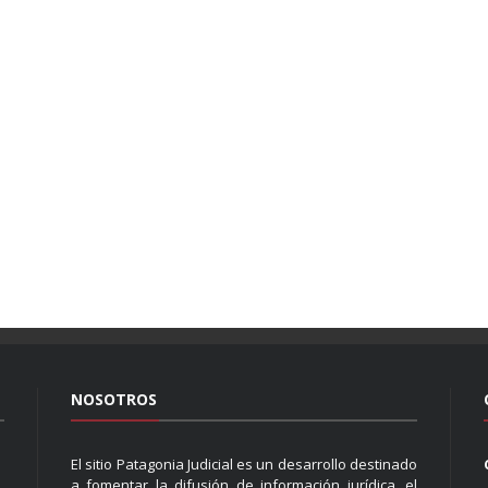
NOSOTROS
El sitio Patagonia Judicial es un desarrollo destinado
a fomentar la difusión de información jurídica, el