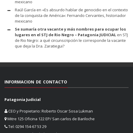
mexicano
Raúl García
en
«Es absurdo hablar de genocidio en el contexto
de la conquista de América»: Fernando Cervantes, historiador
mexicano
Se sumaría otra vacante y más nombres para ocupar los
lugares en el STJ de Rio Negro – Patagonia JUDICIAL
en
STJ
de Rio Negro: a qué circunscripción le corresponde la vacante
que deja la Dra. Zaratiegui?
INFORMACION DE CONTACTO
Patagonia Judicial
CEO y Propietario: Roberto Oscar Sosa Lukman
Mitre 125 Oficina 122 EP/ San carlos de Bariloche
Tel: 0294 154-67 53 29