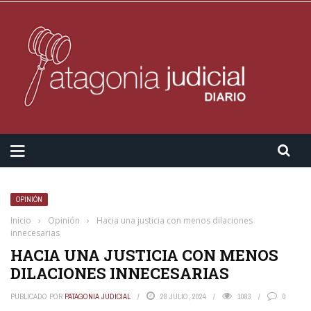
OPINIÓN
Inicio
›
Opinión
›
Hacia una justicia con menos dilaciones
innecesarias
HACIA UNA JUSTICIA CON MENOS
DILACIONES INNECESARIAS
PUBLICADO POR
PATAGONIA JUDICIAL
28 JULIO, 2024
1083
0