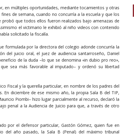
r, en múltiples oportunidades, mediante tocamientos y otras
 fines de semana, cuando no concurría a la escuela y que los
e probó que todos ellos fueron realizados bajo amenazas de
simismo el victimario le exhibió al niño videos con contenido
ía solicitado la fiscalía.
fue formulada por la directora del colegio adonde concurría la
ón del juicio oral, el juez de audiencia santarroseño, Daniel
beneficio de la duda –lo que se denomina «in dubio pro reo»,
 que sea más favorable al imputado– y ordenó su libertad
co Fiscal y la querella particular, en nombre de los padres del
. En diciembre de ese mismo año, la propia Sala B del TIP,
Mauricio Piombi– hizo lugar parcialmente al recurso, declaró la
gajo penal a la Audiencia de Juicio para que, a través de otro
ado por el defensor particular, Gastón Gómez, quien fue en
unio del año pasado, la Sala B (Penal) del máximo tribunal