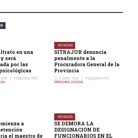
OR
RÍO NEGRO
ltrato en una
SITRAJUR denuncia
 y será
penalmente a la
ada por las
Procuradora General de la
psicológicas
Provincia
 2022
PUBLICADO POR
9 JUNIO, 2016
PUBLICADO POR
CIAL
PATAGONIA JUDICIAL
RÍO NEGRO
omienza a
SE DEMORA LA
detención
DESIGNACIÓN DE
ria el maestro de
FUNCIONARIOS EN EL