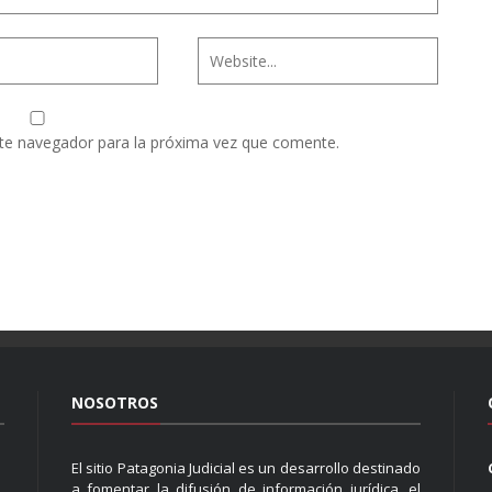
te navegador para la próxima vez que comente.
NOSOTROS
El sitio Patagonia Judicial es un desarrollo destinado
a fomentar la difusión de información jurídica, el