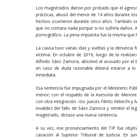
Los magistrados dieron por probado que el agreso
prácticas, abusó del menor de 14 años durante los
hechos ocurrieron durante cinco años. También s
que no contara nada porque si no sufriría daños. A
pornográfico. La pena impuesta fue la misma que hab
La causa tuvo varias idas y vueltas y la denuncia 
víctima. En octubre de 2019, luego de la realizaci
Alfredo Sáez Zamora, absolvió al acusado por el 
en caso de duda razonable deberá estarse a lo
inmediata.
Esa sentencia fue impugnada por el Ministerio Públi
menor; con el respaldo de la Asesoría de Menores
con otra integración –los jueces Filinto Rebechi y 
invalidez del fallo de Sáez Zamora y remitió el le
magistrado, dictase una nueva sentencia.
A su vez, ese pronunciamiento del TIP fue objet
casación al Superior Tribunal de Justicia. En j