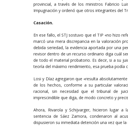
provincial, a través de los ministros Fabricio Lu
Impugnación y ordenó que otros integrantes del Tr
Casación.
En ese fallo, el STJ sostuvo que el TIP «no hizo ref
marcó una mera discrepancia en la valoración pro
debida seriedad, la evidencia aportada por una peri
revisor dentro de un recurso ordinario diga cuál se
de todo el material probatorio. Es decir, si a su jui
teoría del máximo rendimiento, esa prueba podía c
Losi y Díaz agregaron que «resulta absolutamente vá
de los hechos, conforme a su particular valorac
racional, sin necesidad que el tribunal de jui
imprescindible que diga, de modo concreto y preciso
Ahora, Rivarola y Schijvarger, hicieron lugar a 
sentencia de Sáez Zamora, condenaron al acus
dispusieron su inmediata detención una vez que la 