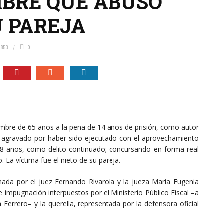
BRE QUE ABUSO
U PAREJA
853
0
mbre de 65 años a la pena de 14 años de prisión, como autor
, agravado por haber sido ejecutado con el aprovechamiento
18 años, como delito continuado; concursando en forma real
. La víctima fue el nieto de su pareja.
rmada por el juez Fernando Rivarola y la jueza María Eugenia
de impugnación interpuestos por el Ministerio Público Fiscal –a
a Ferrero– y la querella, representada por la defensora oficial