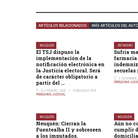
ARTÍCULOS RELACIONADOS
MÁS ARTÍCULOS DEL AUT
NEUQUÉN
RÍO NEGRO
El TSJ dispuso la
Sufría ma
implementación de la
farmacia
notificación electrónica en
indemniz
la Justicia electoral. Será
secuelas 
de carácter obligatorio a
2 DICIEMBRE,
partir del ...
PATAGONIA JUDI
11 FEBRERO, 2015
PUBLICADO POR
PATAGONIA JUDICIAL
NEUQUÉN
NEUQUÉN
Neuquén: Cierran la
Aún no c
Fuentealba II y sobreseen
cumplir 
a los imputados.
domicilia