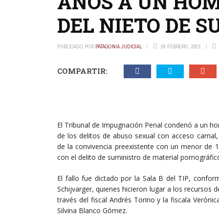
AÑOS A UN HOM
DEL NIETO DE S
PUBLICADO POR
PATAGONIA JUDICIAL
26 FEBRERO, 2021
COMPARTIR:
El Tribunal de Impugnación Penal condenó a un ho
de los delitos de abuso sexual con acceso carnal
de la convivencia preexistente con un menor de 
con el delito de suministro de material pornográfico
El fallo fue dictado por la Sala B del TIP, confo
Schijvarger, quienes hicieron lugar a los recursos 
través del fiscal Andrés Torino y la fiscala Verónic
Silvina Blanco Gómez.