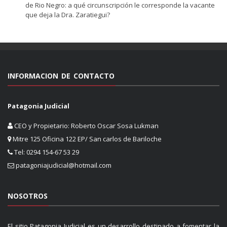
de Rio Negro: a qué circunscripción le corresponde la vacante
que deja la Dra. Zaratiegui?
INFORMACION DE CONTACTO
Patagonia Judicial
CEO y Propietario: Roberto Oscar Sosa Lukman
Mitre 125 Oficina 122 EP/ San carlos de Bariloche
Tel: 0294 154-67 53 29
patagoniajudicial@hotmail.com
NOSOTROS
El sitio Patagonia Judicial es un desarrollo destinado a fomentar la