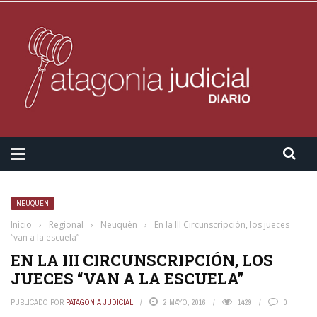
NEUQUÉN
Inicio
›
Regional
›
Neuquén
›
En la III Circunscripción, los jueces
“van a la escuela”
EN LA III CIRCUNSCRIPCIÓN, LOS
JUECES “VAN A LA ESCUELA”
PUBLICADO POR
PATAGONIA JUDICIAL
2 MAYO, 2016
1429
0