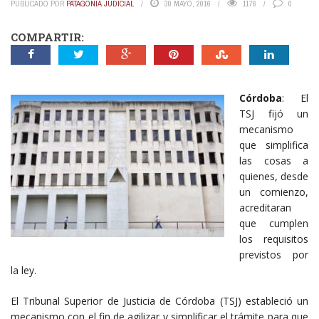
PUBLICADO POR
PATAGONIA JUDICIAL
30 MAYO, 2016
1176
0
COMPARTIR:
Córdoba
: El
TSJ fijó un
mecanismo
que simplifica
las cosas a
quienes, desde
un comienzo,
acreditaran
que cumplen
los requisitos
previstos por
la ley.
El Tribunal Superior de Justicia de Córdoba (TSJ) estableció un
mecanismo con el fin de agilizar y simplificar el trámite para que