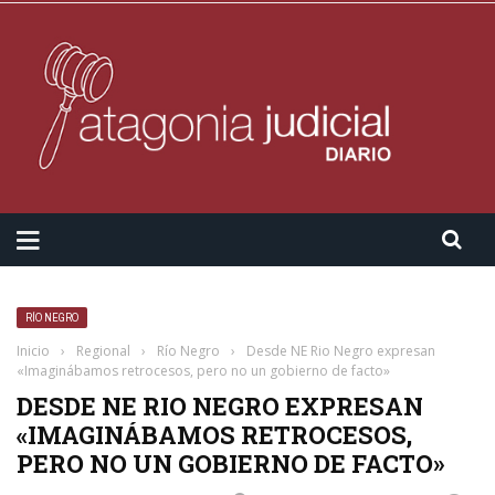
RÍO NEGRO
Inicio
›
Regional
›
Río Negro
›
Desde NE Rio Negro expresan
«Imaginábamos retrocesos, pero no un gobierno de facto»
DESDE NE RIO NEGRO EXPRESAN
«IMAGINÁBAMOS RETROCESOS,
PERO NO UN GOBIERNO DE FACTO»