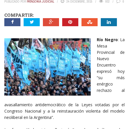
PUBLICADO POR
PATAGONIA JUDICIAL
24 DICIEMBRE, 2015
932
0
COMPARTIR:
Río Negro
: La
Mesa
Provincial de
Nuevo
Encuentro
expresó hoy
“su más
enérgico
rechazo al
avasallamiento antidemocrático de la Leyes votadas por el
Congreso Nacional y a la reinstauración violenta del modelo
neoliberal en la Argentina”.