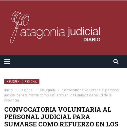
NEUQUÉN
REGIONAL
Inicio
›
Regional
›
Neuquén
›
Convocatoria voluntaria al personal
judicial para sumarse como refuerzo en los Equipos de Salud de la
Provincia
CONVOCATORIA VOLUNTARIA AL
PERSONAL JUDICIAL PARA
SUMARSE COMO REFUERZO EN LOS