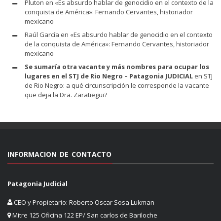
Pluton
en
«Es absurdo hablar de genocidio en el contexto de la
conquista de América»: Fernando Cervantes, historiador
mexicano
Raúl García
en
«Es absurdo hablar de genocidio en el contexto
de la conquista de América»: Fernando Cervantes, historiador
mexicano
Se sumaría otra vacante y más nombres para ocupar los
lugares en el STJ de Rio Negro – Patagonia JUDICIAL
en
STJ
de Rio Negro: a qué circunscripción le corresponde la vacante
que deja la Dra. Zaratiegui?
INFORMACION DE CONTACTO
Patagonia Judicial
CEO y Propietario: Roberto Oscar Sosa Lukman
Mitre 125 Oficina 122 EP/ San carlos de Bariloche