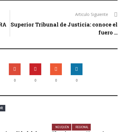
Articulo Siguiente
RA
Superior Tribunal de Justicia: conoce el
fuero ...
0
0
0
0
OR
NEUQUÉN
REGIONAL