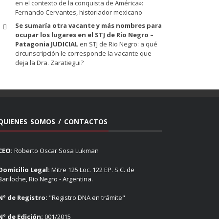
en el contexto de la conquista de América»:
Fernando Cervantes, historiador mexicano
Se sumaría otra vacante y más nombres para
ocupar los lugares en el STJ de Rio Negro –
Patagonia JUDICIAL
en
STJ de Rio Negro: a qué
circunscripción le corresponde la vacante que
deja la Dra. Zaratiegui?
QUIENES SOMOS / CONTACTOS
CEO:
Roberto Oscar Sosa Lukman
Domicilio Legal:
Mitre 125 Loc. 122 EP. S.C. de
Bariloche, Rio Negro - Argentina.
N° de Registro:
"Registro DNA en trámite"
N° de Edición:
001/2015