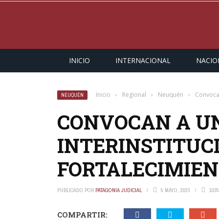
INICIO
INTERNACIONAL
NACIO
Inicio
›
Regional
›
Neuquén
›
Convocan
NEUQUÉN
CONVOCAN A U
INTERINSTITUC
FORTALECIMIENT
PUBLICADO POR
PATAGONIA JUDICIAL
5 MAYO, 2023
1035
COMPARTIR: