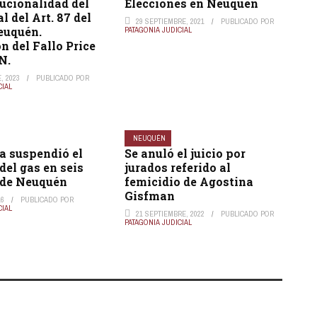
ucionalidad del
Elecciones en Neuquén
l del Art. 87 del
29 SEPTIEMBRE, 2021
PUBLICADO POR
euquén.
PATAGONIA JUDICIAL
n del Fallo Price
N.
, 2023
PUBLICADO POR
CIAL
NEUQUÉN
ia suspendió el
Se anuló el juicio por
el gas en seis
jurados referido al
 de Neuquén
femicidio de Agostina
Gisfman
16
PUBLICADO POR
CIAL
21 SEPTIEMBRE, 2022
PUBLICADO POR
PATAGONIA JUDICIAL