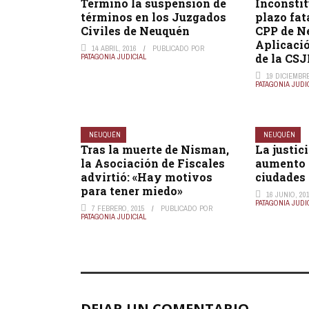
Terminó la suspensión de
Inconstit
términos en los Juzgados
plazo fata
Civiles de Neuquén
CPP de N
Aplicació
14 ABRIL, 2016
PUBLICADO POR
de la CSJ
PATAGONIA JUDICIAL
19 DICIEMBRE
PATAGONIA JUDI
NEUQUÉN
NEUQUÉN
Tras la muerte de Nisman,
La justic
la Asociación de Fiscales
aumento d
advirtió: «Hay motivos
ciudades
para tener miedo»
16 JUNIO, 20
PATAGONIA JUDI
7 FEBRERO, 2015
PUBLICADO POR
PATAGONIA JUDICIAL
DEJAR UN COMENTARIO