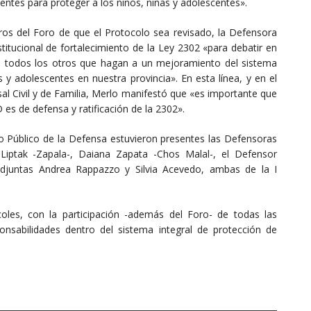
entes para proteger a los niños, niñas y adolescentes».
bros del Foro de que el Protocolo sea revisado, la Defensora
stitucional de fortalecimiento de la Ley 2302 «para debatir en
 a todos los otros que hagan a un mejoramiento del sistema
 y adolescentes en nuestra provincia». En esta línea, y en el
al Civil y de Familia, Merlo manifestó que «es importante que
es de defensa y ratificación de la 2302».
io Público de la Defensa estuvieron presentes las Defensoras
 Liptak -Zapala-, Daiana Zapata -Chos Malal-, el Defensor
adjuntas Andrea Rappazzo y Silvia Acevedo, ambas de la I
les, con la participación -además del Foro- de todas las
onsabilidades dentro del sistema integral de protección de