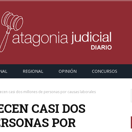
NAL
REGIONAL
OPINIÓN
CONCURSOS
lecen casi dos millones de personas por causas laborales
ECEN CASI DOS
ERSONAS POR