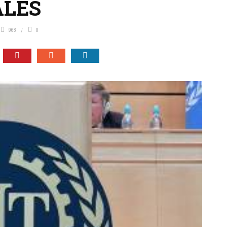
ALES
968
0