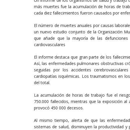
Un informe de los organismos de salud y trabajo d
más muertes fue la acumulación de horas de traba
cada diez fallecimientos fueron causados por enfe
El número de muertes anuales por causas laborale
un nuevo estudio conjunto de la Organización Mund
que añade que la mayoría de las defunciones e
cardiovasculares
El informe destaca que gran parte de los fallecim
Así, las enfermedades pulmonares obstructivas cr
seguidas por los accidentes cerebrovasculare
cardiopatías isquémicas. Los traumatismos en lo
del total.
La acumulación de horas de trabajo fue el ries
750.000 fallecidos, mientras que la exposición a
provocó 450 000 decesos.
Al mismo tiempo, alerta de que las enfermedad
sistemas de salud, disminuyen la productividad y