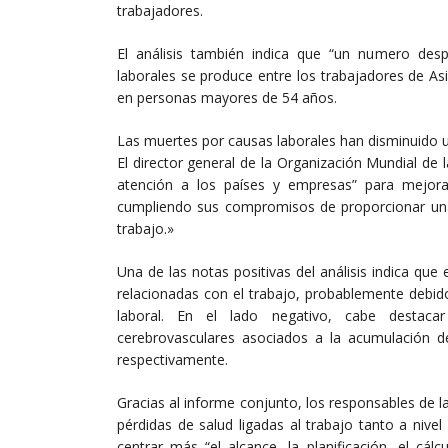
trabajadores.
El análisis también indica que “un numero des
laborales se produce entre los trabajadores de As
en personas mayores de 54 años.
Las muertes por causas laborales han disminuido u
El director general de la Organización Mundial de
atención a los países y empresas” para mejorar
cumpliendo sus compromisos de proporcionar una c
trabajo.»
Una de las notas positivas del análisis indica qu
relacionadas con el trabajo, probablemente debid
laboral. En el lado negativo, cabe destacar
cerebrovasculares asociados a la acumulación 
respectivamente.
Gracias al informe conjunto, los responsables de l
pérdidas de salud ligadas al trabajo tanto a nive
centrar más “el alcance, la planificación, el cál