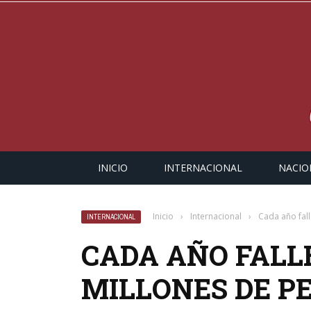
INICIO
INTERNACIONAL
NACIO
Inicio
›
Internacional
›
Cada año fal
INTERNACIONAL
CADA AÑO FALL
MILLONES DE P