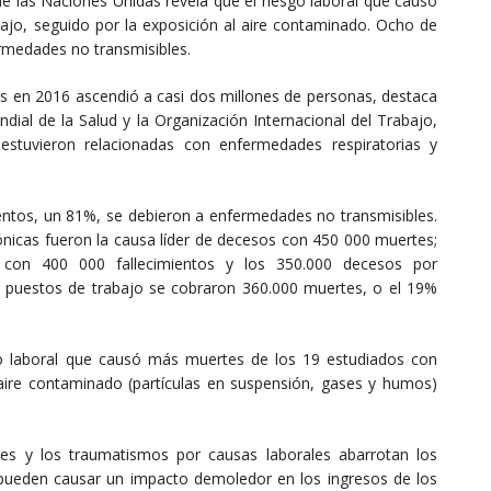
e las Naciones Unidas revela que el riesgo laboral que causó
jo, seguido por la exposición al aire contaminado. Ocho de
rmedades no transmisibles.
s en 2016 ascendió a casi dos millones de personas, destaca
ial de la Salud y la Organización Internacional del Trabajo,
stuvieron relacionadas con enfermedades respiratorias y
ientos, un 81%, se debieron a enfermedades no transmisibles.
ónicas fueron la causa líder de decesos con 450 000 muertes;
s con 400 000 fallecimientos y los 350.000 decesos por
s puestos de trabajo se cobraron 360.000 muertes, o el 19%
go laboral que causó más muertes de los 19 estudiados con
l aire contaminado (partículas en suspensión, gases y humos)
es y los traumatismos por causas laborales abarrotan los
 pueden causar un impacto demoledor en los ingresos de los