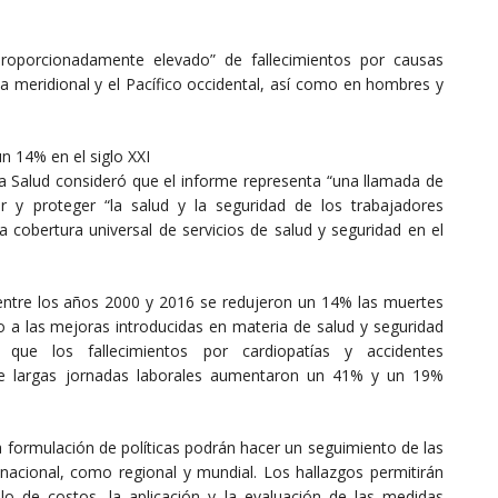
proporcionadamente elevado” de fallecimientos por causas
ia meridional y el Pacífico occidental, así como en hombres y
n 14% en el siglo XXI
 la Salud consideró que el informe representa “una llamada de
 y proteger “la salud y la seguridad de los trabajadores
obertura universal de servicios de salud y seguridad en el
e entre los años 2000 y 2016 se redujeron un 14% las muertes
o a las mejoras introducidas en materia de salud y seguridad
 que los fallecimientos por cardiopatías y accidentes
de largas jornadas laborales aumentaron un 41% y un 19%
a formulación de políticas podrán hacer un seguimiento de las
l nacional, como regional y mundial. Los hallazgos permitirán
culo de costos, la aplicación y la evaluación de las medidas