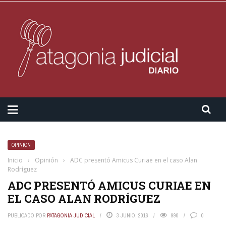
OPINIÓN
Inicio
›
Opinión
›
ADC presentó Amicus Curiae en el caso Alan
Rodríguez
ADC PRESENTÓ AMICUS CURIAE EN
EL CASO ALAN RODRÍGUEZ
PUBLICADO POR
PATAGONIA JUDICIAL
3 JUNIO, 2016
990
0