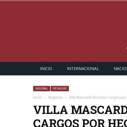
INICIO
INTERNACIONAL
NACIO
REGIONAL
RÍO NEGRO
Inicio
›
Regional
›
Villa Mascardi: formulan cargos por 
VILLA MASCARD
CARGOS POR HE