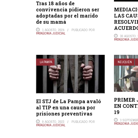
Tras 18 años de
convivencia pidieron ser
MEDIACIO
adoptadas por el marido
LAS CAU
de su mamá
RESOLVI
ACUERD
1 AGOSTO, 2024
PUBLICADO POR
PATAGONIA JUDICIAL
30 AGOSTO, 
PATAGONIA JUDI
LA PAMPA
NEUQUÉN
PRIMER 
El STJ de La Pampa avaló
EN CONT
al TIP en una causa por
19
prisiones preventivas
3 SEPTIEMBR
9 AGOSTO, 2023
PUBLICADO POR
PATAGONIA JUDI
PATAGONIA JUDICIAL