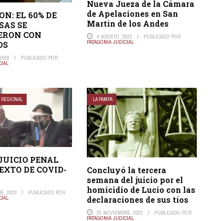
Nueva Jueza de la Cámara
de Apelaciones en San
N: EL 60% DE
Martín de los Andes
SAS SE
ERON CON
4 AGOSTO, 2023
PUBLICADO POR
PATAGONIA JUDICIAL
OS
2020
PUBLICADO POR
CIAL
REGIONAL
LA PAMPA
JUICIO PENAL
EXTO DE COVID-
Concluyó la tercera
semana del juicio por el
homicidio de Lucio con las
E, 2020
PUBLICADO POR
CIAL
declaraciones de sus tíos
25 NOVIEMBRE, 2022
PUBLICADO POR
PATAGONIA JUDICIAL