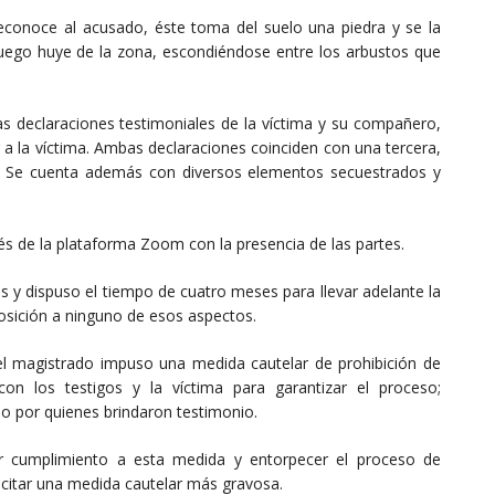
 reconoce al acusado, éste toma del suelo una piedra y se la
 Luego huye de la zona, escondiéndose entre los arbustos que
as declaraciones testimoniales de la víctima y su compañero,
r a la víctima. Ambas declaraciones coinciden con una tercera,
io. Se cuenta además con diversos elementos secuestrados y
és de la plataforma Zoom con la presencia de las partes.
s y dispuso el tiempo de cuatro meses para llevar adelante la
osición a ninguno de esos aspectos.
 el magistrado impuso una medida cautelar de prohibición de
on los testigos y la víctima para garantizar el proceso;
do por quienes brindaron testimonio.
r cumplimiento a esta medida y entorpecer el proceso de
olicitar una medida cautelar más gravosa.