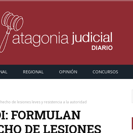
NAL
REGIONAL
OPINIÓN
CONCURSOS
hecho de lesiones leves y resistencia a la autoridad
I: FORMULAN
CHO DE LESIONES