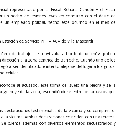
vincial representado por la Fiscal Betiana Cendón y el Fiscal
 un hecho de lesiones leves en concurso con el delito de
de un empleado policial, hecho este ocurrido en el mes de
 Estación de Servicio YPF – ACA de Villa Mascardi.
añero de trabajo- se movilizaba a bordo de un móvil policial
irección a la zona céntrica de Bariloche. Cuando uno de los
negó a ser identificado e intentó alejarse del lugar a los gritos,
no celular.
 reconoce al acusado, éste toma del suelo una piedra y se la
 Luego huye de la zona, escondiéndose entre los arbustos que
as declaraciones testimoniales de la víctima y su compañero,
r a la víctima. Ambas declaraciones coinciden con una tercera,
io. Se cuenta además con diversos elementos secuestrados y