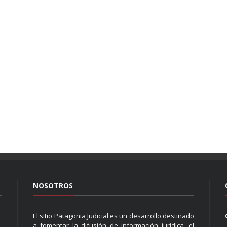
NOSOTROS
El sitio Patagonia Judicial es un desarrollo destinado
a fomentar la difusión de información jurídica, el