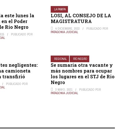
LA PAMPA
a este lunes la
LOSI, AL CONSEJO DE LA
 en el Poder
MAGISTRATURA
de Río Negro
4 DICIEMBRE, 2022
PUBLICADO POR
PATAGONIA JUDICIAL
015
PUBLICADO POR
CIAL
REGIONAL
RÍO NEGRO
tes negligentes:
Se sumaría otra vacante y
na camioneta
más nombres para ocupar
a transfirió
los lugares en el STJ de Rio
Negro
PUBLICADO POR
CIAL
3 MAYO, 2021
PUBLICADO POR
PATAGONIA JUDICIAL