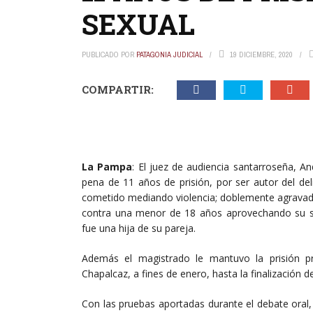
SEXUAL
PUBLICADO POR
PATAGONIA JUDICIAL
19 DICIEMBRE, 2020
COMPARTIR:
La Pampa
: El juez de audiencia santarroseña, A
pena de 11 años de prisión, por ser autor del d
cometido mediando violencia; doblemente agravado
contra una menor de 18 años aprovechando su sit
fue una hija de su pareja.
Además el magistrado le mantuvo la prisión pre
Chapalcaz, a fines de enero, hasta la finalización d
Con las pruebas aportadas durante el debate oral