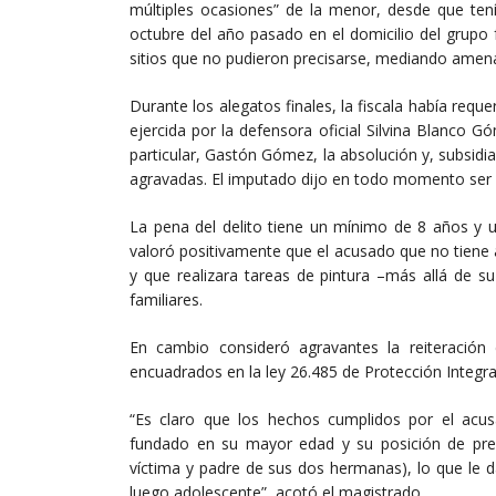
múltiples ocasiones” de la menor, desde que ten
octubre del año pasado en el domicilio del grupo
sitios que no pudieron precisarse, mediando amen
Durante los alegatos finales, la fiscala había reque
ejercida por la defensora oficial Silvina Blanco 
particular, Gastón Gómez, la absolución y, subsidi
agravadas. El imputado dijo en todo momento ser 
La pena del delito tiene un mínimo de 8 años y u
valoró positivamente que el acusado que no tiene 
y que realizara tareas de pintura –más allá de s
familiares.
En cambio consideró agravantes la reiteración
encuadrados en la ley 26.485 de Protección Integra
“Es claro que los hechos cumplidos por el acus
fundado en su mayor edad y su posición de pree
víctima y padre de sus dos hermanas), lo que le d
luego adolescente”, acotó el magistrado.​