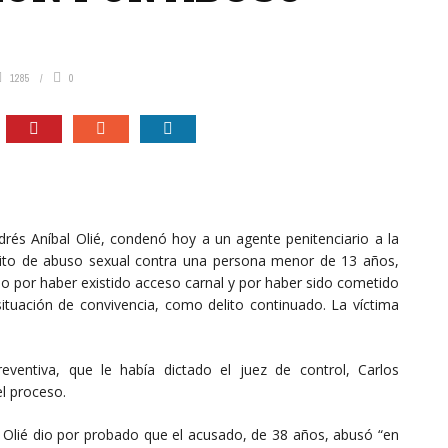
1285
0
ndrés Aníbal Olié, condenó hoy a un agente penitenciario a la
elito de abuso sexual contra una persona menor de 13 años,
 por haber existido acceso carnal y por haber sido cometido
uación de convivencia, como delito continuado. La víctima
ventiva, que le había dictado el juez de control, Carlos
el proceso.
, Olié dio por probado que el acusado, de 38 años, abusó “en