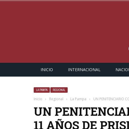
INICIO
INTERNACIONAL
NACIO
LA PAMPA
REGIONAL
Inicio
›
Regional
›
La Pampa
›
UN PENITENCIARIO C
UN PENITENCIA
11 AÑOS DE PRI