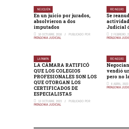
NEUQUÉN
RÍO NEGRO
En un juicio por jurados,
Se reanud
absolvieron a dos
actividad
imputados
Judicial 
10 OCTUBRE, 2016
PUBLICADO POR
2 FEBRERO, 2
PATAGONIA JUDICIAL
PATAGONIA JUDI
LA PAMPA
RÍO NEGRO
LA CÁMARA RATIFICÓ
Negocian
QUE LOS COLEGIOS
vendió u
PROFESIONALES SON LOS
pero no l
QUE OTORGAN LOS
6 ABRIL, 2023
CERTIFICADOS DE
PATAGONIA JUDI
ESPECIALISTAS
13 OCTUBRE, 2023
PUBLICADO POR
PATAGONIA JUDICIAL