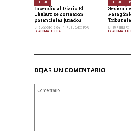
CHUBUT
CHUBUT
R
Incendio al Diario El
Sesionó e
Chubut: se sortearon
Patagóni
potenciales jurados
Tribunale
3 AGOSTO, 2024
PUBLICADO POR
25 FEBRERO, 
PATAGONIA JUDICIAL
PATAGONIA JUDI
DEJAR UN COMENTARIO