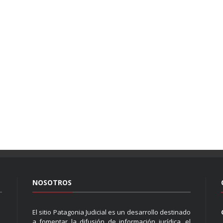
NOSOTROS
El sitio Patagonia Judicial es un desarrollo destinado
a fomentar la difusión de información jurídica, el