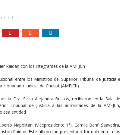
1013
0
vier Raidan con los integrantes de la AMFJCh
ucional entre los Ministros del Superior Tribunal de Justicia e
uncionariado Judicial de Chubut (AMFJCh).
por la Dra. Silvia Alejandra Bustos, recibieron en la Sala de
ior Tribunal de Justicia a las autoridades de la AMFJCh,
de esa entidad
lberto Napolitani (Vicepresidente 1°), Camila Banfi Saavedra,
r Gastón Raidan. Este último fue presentado formalmente a los