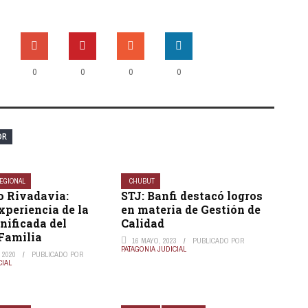
0
0
0
0
OR
EGIONAL
CHUBUT
 Rivadavia:
STJ: Banfi destacó logros
xperiencia de la
en materia de Gestión de
nificada del
Calidad
 Familia
16 MAYO, 2023
PUBLICADO POR
PATAGONIA JUDICIAL
 2020
PUBLICADO POR
CIAL