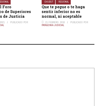
EGIONAL
CHUBUT
REGIONAL
l Foro
Que te pegue o te haga
co de Superiores
sentir inferior no es
s de Justicia
normal, ni aceptable
2021
PUBLICADO POR
21 FEBRERO, 2018
PUBLICADO POR
CIAL
PATAGONIA JUDICIAL