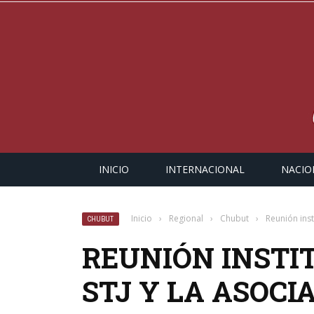
INICIO
INTERNACIONAL
NACIO
Inicio
›
Regional
›
Chubut
›
Reunión inst
CHUBUT
REUNIÓN INSTI
STJ Y LA ASOCI