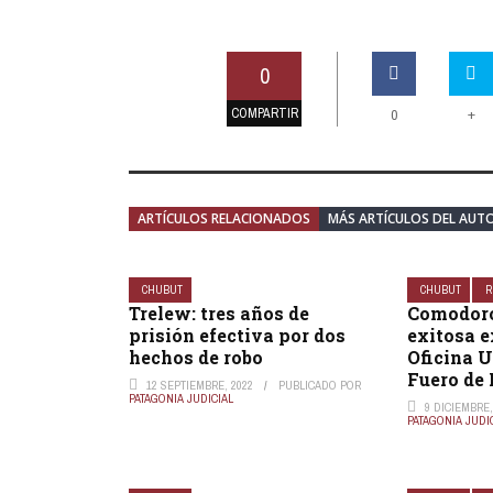
0
COMPARTIR
+
0
ARTÍCULOS RELACIONADOS
MÁS ARTÍCULOS DEL AUT
CHUBUT
CHUBUT
R
Trelew: tres años de
Comodoro
prisión efectiva por dos
exitosa e
hechos de robo
Oficina U
Fuero de
12 SEPTIEMBRE, 2022
PUBLICADO POR
PATAGONIA JUDICIAL
9 DICIEMBRE,
PATAGONIA JUDI