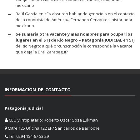
mexicano
Raúl García
en
«Es absurdo hablar de genocidio en el contexto
de la conquista de América»: Fernando Cervantes, historiador
mexicano
Se sumaría otra vacante y más nombres para ocupar los
lugares en el STJ de Rio Negro – Patagonia JUDICIAL
en
STJ
de Rio Negro: a qué circunscripción le corresponde la vacante
que deja la Dra. Zaratiegui?
INFORMACION DE CONTACTO
Patagonia Judicial
CEO y Propietario: Roberto Oscar Sosa Lukman
Mitre 125 Oficina 122 EP/ San carlos de Bariloche
Tel: 0294 154-67 53 29