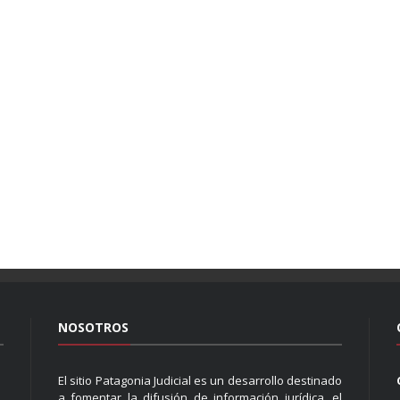
NOSOTROS
El sitio Patagonia Judicial es un desarrollo destinado
a fomentar la difusión de información jurídica, el