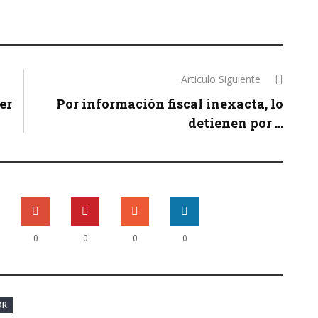
Articulo Siguiente
er
Por información fiscal inexacta, lo
detienen por ...
0
0
0
0
OR