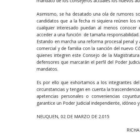
mandato de los consejeros actuales los nuevos aú
Asimismo, se ha desatado una ola de rumores sob
candidatos que a la fecha ni siquiera reúnen los r
cualquier interesado puedan al menos conocer e
acceder a una función de tamaña responsabilidad.
Estando en marcha una reforma procesal penal y a l
comercial y de familia con la sanción del nuevo C
quienes integren este Consejo de la Magistratura t
defensores que marcarán el perfil del Poder Judi
mandatos.
Es por ello que exhortamos a los integrantes del
circunstancias y tengan en cuenta la trascendencia
apetencias personales o conveniencias coyuntur
garantice un Poder Judicial independiente, idóneo 
NEUQUEN, 02 DE MARZO DE 2.015
RICHARD TRINCHERI 