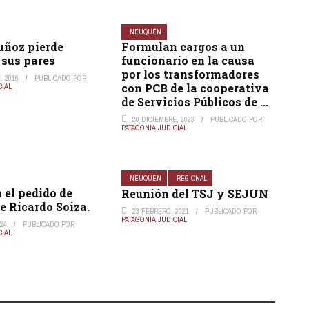
NEUQUÉN
uñoz pierde
Formulan cargos a un
 sus pares
funcionario en la causa
por los transformadores
, 2016
PUBLICADO POR
con PCB de la cooperativa
CIAL
de Servicios Públicos de ...
20 DICIEMBRE, 2023
PUBLICADO POR
PATAGONIA JUDICIAL
NEUQUÉN
REGIONAL
 el pedido de
Reunión del TSJ y SEJUN
de Ricardo Soiza.
23 FEBRERO, 2021
PUBLICADO POR
PATAGONIA JUDICIAL
024
PUBLICADO POR
CIAL