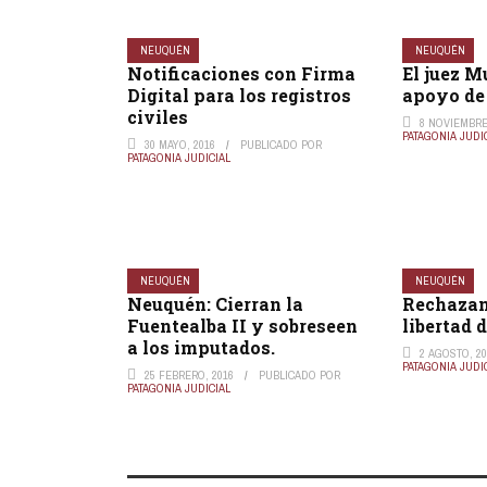
NEUQUÉN
NEUQUÉN
Notificaciones con Firma
El juez M
Digital para los registros
apoyo de
civiles
8 NOVIEMBRE
PATAGONIA JUDI
30 MAYO, 2016
PUBLICADO POR
PATAGONIA JUDICIAL
NEUQUÉN
NEUQUÉN
Neuquén: Cierran la
Rechazan
Fuentealba II y sobreseen
libertad 
a los imputados.
2 AGOSTO, 2
PATAGONIA JUDI
25 FEBRERO, 2016
PUBLICADO POR
PATAGONIA JUDICIAL