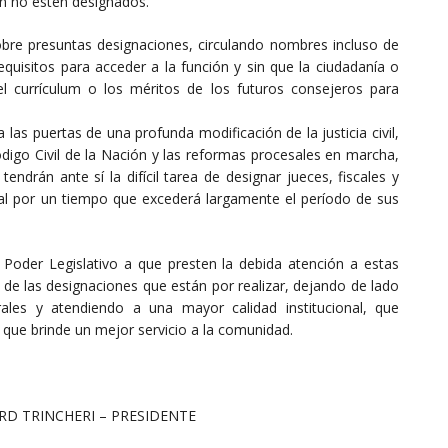
n no estén designados.
re presuntas designaciones, circulando nombres incluso de
equisitos para acceder a la función y sin que la ciudadanía o
l currículum o los méritos de los futuros consejeros para
as puertas de una profunda modificación de la justicia civil,
ódigo Civil de la Nación y las reformas procesales en marcha,
endrán ante sí la difícil tarea de designar jueces, fiscales y
cial por un tiempo que excederá largamente el período de sus
 Poder Legislativo a que presten la debida atención a estas
 de las designaciones que están por realizar, dejando de lado
ales y atendiendo a una mayor calidad institucional, que
y que brinde un mejor servicio a la comunidad.
– PRESIDENTE