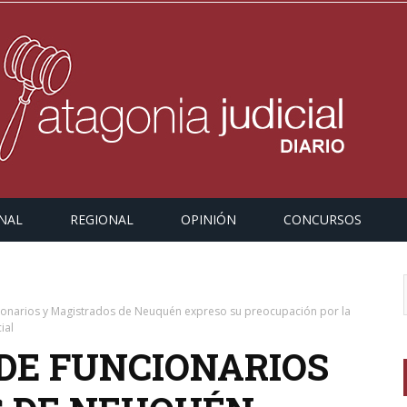
NAL
REGIONAL
OPINIÓN
CONCURSOS
ionarios y Magistrados de Neuquén expreso su preocupación por la
ial
 DE FUNCIONARIOS