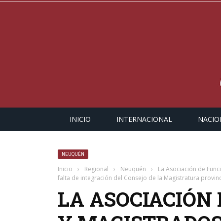
INICIO
INTERNACIONAL
NACIO
NEUQUÉN
Inicio
›
Regional
›
Neuquén
›
La Asociación de Func
falta de integración del Consejo de la Magistratura provinc
LA ASOCIACIÓN