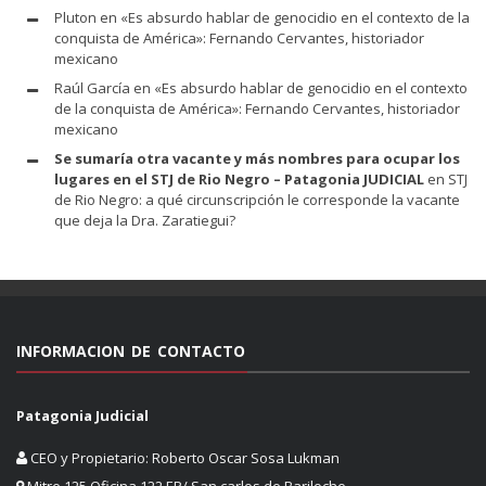
Pluton
en
«Es absurdo hablar de genocidio en el contexto de la
conquista de América»: Fernando Cervantes, historiador
mexicano
Raúl García
en
«Es absurdo hablar de genocidio en el contexto
de la conquista de América»: Fernando Cervantes, historiador
mexicano
Se sumaría otra vacante y más nombres para ocupar los
lugares en el STJ de Rio Negro – Patagonia JUDICIAL
en
STJ
de Rio Negro: a qué circunscripción le corresponde la vacante
que deja la Dra. Zaratiegui?
INFORMACION DE CONTACTO
Patagonia Judicial
CEO y Propietario: Roberto Oscar Sosa Lukman
Mitre 125 Oficina 122 EP/ San carlos de Bariloche