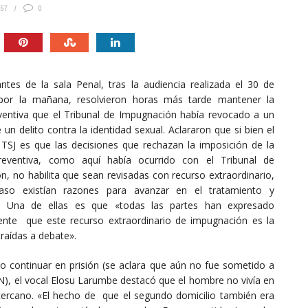
957
0
antes de la sala Penal, tras la audiencia realizada el 30 de
por la mañana, resolvieron horas más tarde mantener la
eventiva que el Tribunal de Impugnación había revocado a un
un delito contra la identidad sexual. Aclararon que si bien el
l TSJ es que las decisiones que rechazan la imposición de la
reventiva, como aquí había ocurrido con el Tribunal de
, no habilita que sean revisadas con recurso extraordinario,
aso existían razones para avanzar en el tratamiento y
. Una de ellas es que «todas las partes han expresado
nte que este recurso extraordinario de impugnación es la
traídas a debate».
o continuar en prisión (se aclara que aún no fue sometido a
DN), el vocal Elosu Larumbe destacó que el hombre no vivía en
 cercano. «El hecho de que el segundo domicilio también era