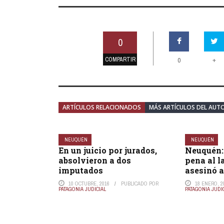
0
COMPARTIR
+
0
ARTÍCULOS RELACIONADOS
MÁS ARTÍCULOS DEL AUT
NEUQUÉN
NEUQUÉN
En un juicio por jurados,
Neuquén:
absolvieron a dos
pena al 
imputados
asesinó a
10 OCTUBRE, 2016
PUBLICADO POR
18 ENERO, 2
PATAGONIA JUDICIAL
PATAGONIA JUDI