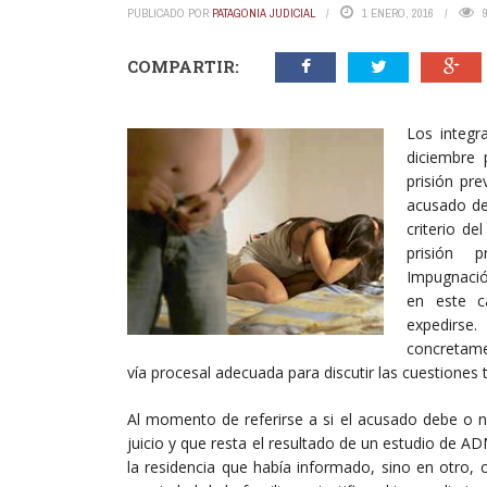
PUBLICADO POR
PATAGONIA JUDICIAL
1 ENERO, 2016
COMPARTIR:
Los integr
diciembre 
prisión pr
acusado de 
criterio de
prisión p
Impugnación
en este c
expedirse
concretame
vía procesal adecuada para discutir las cuestiones 
Al momento de referirse a si el acusado debe o n
juicio y que resta el resultado de un estudio de A
la residencia que había informado, sino en otro,