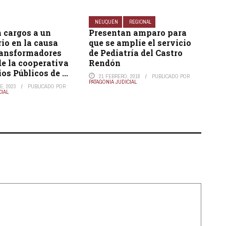
NEUQUÉN
REGIONAL
 cargos a un
Presentan amparo para
io en la causa
que se amplíe el servicio
transformadores
de Pediatría del Castro
e la cooperativa
Rendón
os Públicos de ...
21 FEBRERO, 2018
PUBLICADO POR
PATAGONIA JUDICIAL
E, 2023
PUBLICADO POR
CIAL