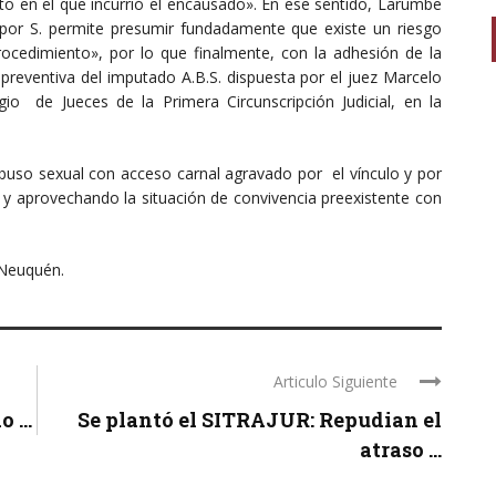
ento en el que incurrió el encausado». En ese sentido, Larumbe
 por S. permite presumir fundadamente que existe un riesgo
cedimiento», por lo que finalmente, con la adhesión de la
n preventiva del imputado A.B.S. dispuesta por el juez Marcelo
o de Jueces de la Primera Circunscripción Judicial, en la
r abuso sexual con acceso carnal agravado por el vínculo y por
a y aprovechando la situación de convivencia preexistente con
 Neuquén.
Articulo Siguiente
 ...
Se plantó el SITRAJUR: Repudian el
atraso ...