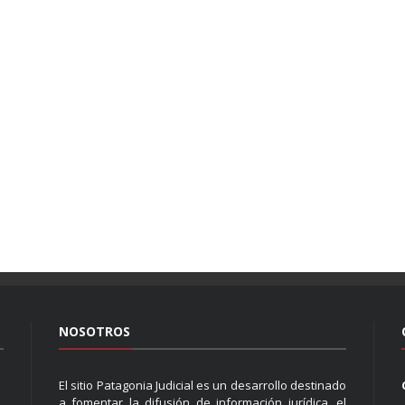
NOSOTROS
El sitio Patagonia Judicial es un desarrollo destinado
a fomentar la difusión de información jurídica, el