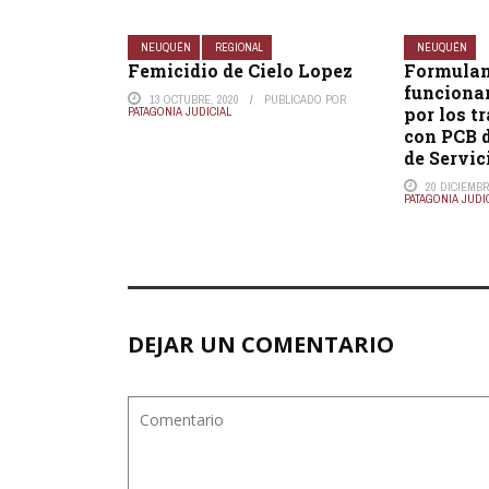
NEUQUÉN
REGIONAL
NEUQUÉN
Femicidio de Cielo Lopez
Formulan
funcionar
13 OCTUBRE, 2020
PUBLICADO POR
por los 
PATAGONIA JUDICIAL
con PCB d
de Servici
20 DICIEMBR
PATAGONIA JUDI
DEJAR UN COMENTARIO