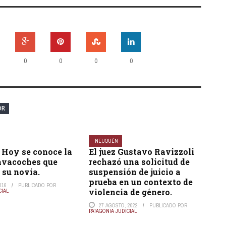
0
0
0
0
OR
NEUQUÉN
 Hoy se conoce la
El juez Gustavo Ravizzoli
lavacoches que
rechazó una solicitud de
 su novia.
suspensión de juicio a
prueba en un contexto de
016
PUBLICADO POR
violencia de género.
CIAL
27 AGOSTO, 2022
PUBLICADO POR
PATAGONIA JUDICIAL