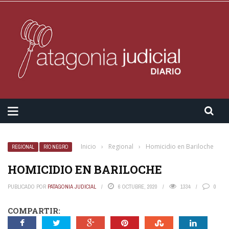
Inicio
›
Regional
›
Homicidio en Bariloche
REGIONAL
RÍO NEGRO
HOMICIDIO EN BARILOCHE
PUBLICADO POR
PATAGONIA JUDICIAL
6 OCTUBRE, 2020
1334
0
COMPARTIR: